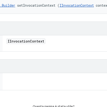
.Builder
 setInvocationContext (
IInvocationContext
 conte
IInvocation
Context
Questa pagina è stata utile?