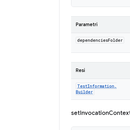
Parametri
dependencies
Folder
Resi
Test
Information
.
Builder
set
Invocation
Contex