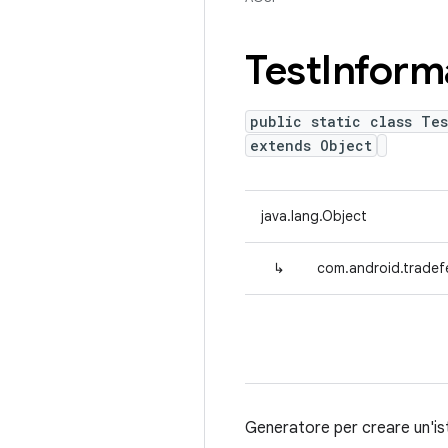
Test
Inform
public static class Tes
extends Object
java.lang.Object
↳
com.android.tradefe
Generatore per creare un'i