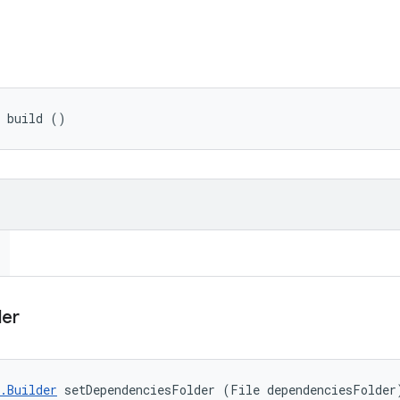
 build ()
der
.Builder
 setDependenciesFolder (File dependenciesFolder