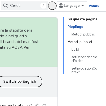
/
Accedi
Su questa pagina
Riepilogo
e la stabilità della
Metodi pubblici
do e nel quarto
 Il branch del manifest
Metodi pubblici
cata su AOSP. Per
build
setDependencie
sFolder
setInvocationCo
ntext
 pagina è stata utile?