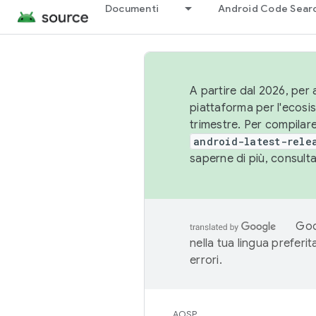
Documenti
Android Code Sear
A partire dal 2026, per a
piattaforma per l'ecos
trimestre. Per compilare
android-latest-rele
saperne di più, consult
Goo
nella tua lingua preferi
errori.
AOSP