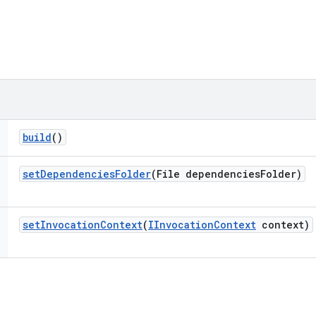
build
()
set
Dependencies
Folder
(File dependencies
Folder)
set
Invocation
Context
(
IInvocation
Context
context)