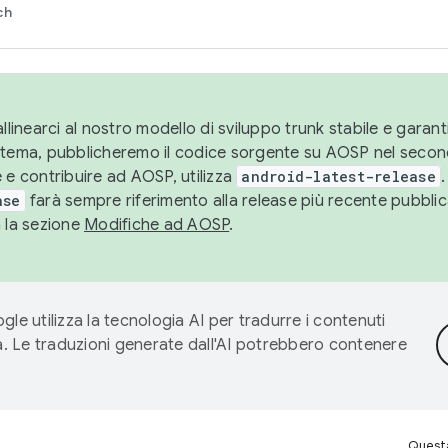
ch
llinearci al nostro modello di sviluppo trunk stabile e garantir
istema, pubblicheremo il codice sorgente su AOSP nel secon
 e contribuire ad AOSP, utilizza
android-latest-release
.
ase
farà sempre riferimento alla release più recente pubbli
a la sezione
Modifiche ad AOSP
.
gle utilizza la tecnologia AI per tradurre i contenuti
ta. Le traduzioni generate dall'AI potrebbero contenere
Questa