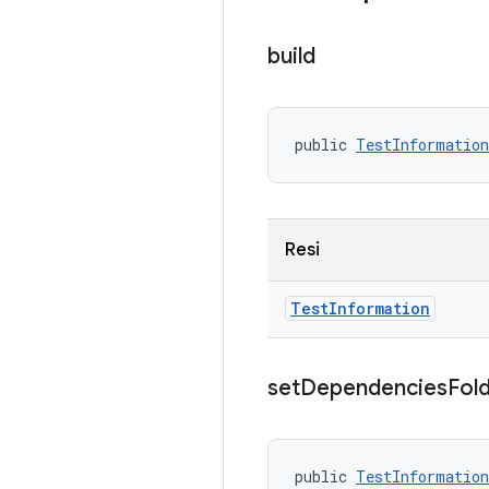
build
public 
TestInformation
Resi
Test
Information
set
Dependencies
Fol
public 
TestInformation