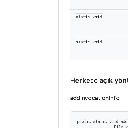
static void
static void
Herkese açık yön
add
Invocation
Info
public static void add
                File v