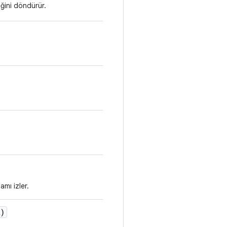
iğini döndürür.
amı izler.
t)