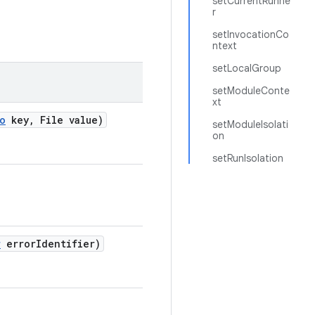
setCurrentRunne
r
setInvocationCo
ntext
setLocalGroup
setModuleConte
xt
o
key
,
File value)
setModuleIsolati
on
setRunIsolation
r
error
Identifier)