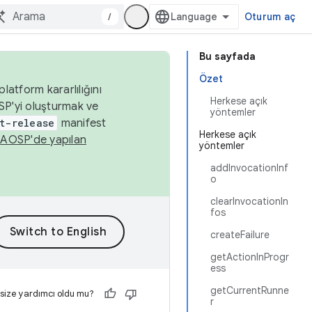
/
Oturum aç
Bu sayfada
Özet
latform kararlılığını
Herkese açık
SP'yi oluşturmak ve
yöntemler
t-release
manifest
Herkese açık
n
AOSP'de yapılan
yöntemler
addInvocationInf
o
clearInvocationIn
fos
createFailure
getActionInProgr
ess
getCurrentRunne
 size yardımcı oldu mu?
r