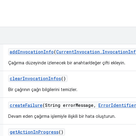
add
Invocation
Info
(
Current
Invocation
.
Invocation
Inf
Çağırma düzeyinde izlenecek bir anahtar/değer çifti ekleyin.
clear
Invocation
Infos
()
Bir çağrının çağrı bilgilerini temizler.
create
Failure
(String error
Message
,
Error
Identifie
Devam eden çağırma işlemiyle ilişkili bir hata oluşturun.
get
Action
In
Progress
()