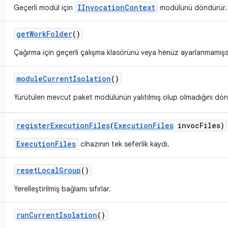
IInvocationContext
Geçerli modül için
modülünü döndürür.
get
Work
Folder
()
Çağırma için geçerli çalışma klasörünü veya henüz ayarlanmamış
module
Current
Isolation
()
Yürütülen mevcut paket modülünün yalıtılmış olup olmadığını dön
register
Execution
Files
(
Execution
Files
invoc
Files)
ExecutionFiles
cihazının tek seferlik kaydı.
reset
Local
Group
()
Yerelleştirilmiş bağlamı sıfırlar.
run
Current
Isolation
()