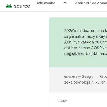
Dokümanlar
Android Kod Arama
2026'dan itibaren, ana k
sağlamak amacıyla kayn
AOSP'ye katkıda bulunm
dalı her zaman AOSP'ye 
değişiklikler
başlıklı maka
Goog
zeka teknolojisini kullanı
AOSP