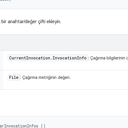
ir anahtar/değer çifti ekleyin.
Current
Invocation
.
Invocation
Info
: Çağırma bilgilerinin
File
: Çağırma metriğinin değeri.
arInvocationInfos ()