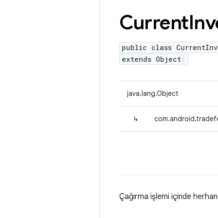
Current
Inv
public class CurrentIn
extends Object
java.lang.Object
↳
com.android.tradefe
Çağırma işlemi içinde herhangi