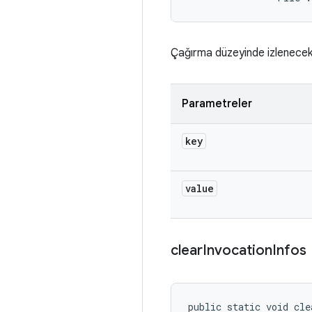
Çağırma düzeyinde izlenecek b
Parametreler
key
value
clear
Invocation
Infos
public static void cle