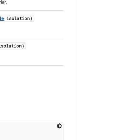
lar.
de
isolation)
solation)