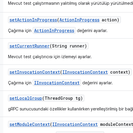
Mevcut test çalıştırmasının yalıtılmış olarak yürütülüp yürütülmed
set
Action
In
Progress
(
Action
In
Progress
action)
ActionInProgress
Çağırma için
değerini ayarlar.
set
Current
Runner
(String runner)
Mevcut test çalıştırıcısı için izlemeyi ayarlar.
set
Invocation
Context
(
IInvocation
Context
context)
IInvocationContext
Çağırma için
değerini ayarlar.
set
Local
Group
(Thread
Group tg)
gRPC sunucusundaki özellikler kullanılırken yerelleştirilmiş bir bağl
set
Module
Context
(
IInvocation
Context
module
Contex