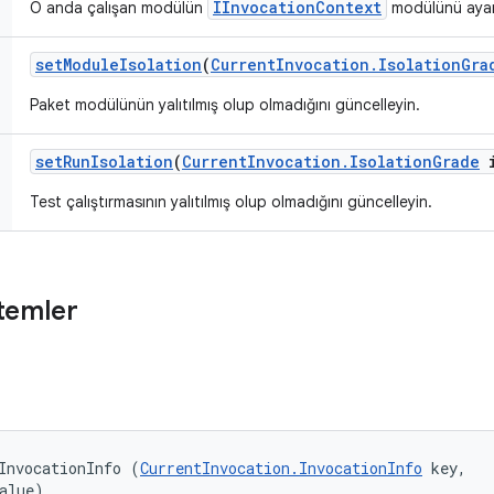
IInvocationContext
O anda çalışan modülün
modülünü ayar
set
Module
Isolation
(
Current
Invocation
.
Isolation
Gra
Paket modülünün yalıtılmış olup olmadığını güncelleyin.
set
Run
Isolation
(
Current
Invocation
.
Isolation
Grade
i
Test çalıştırmasının yalıtılmış olup olmadığını güncelleyin.
temler
InvocationInfo (
CurrentInvocation.InvocationInfo
 key, 

alue)