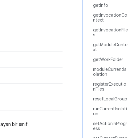
getInfo
getInvocationCo
ntext
getInvocationFile
s
getModuleConte
xt
getWorkFolder
moduleCurrentIs
olation
registerExecutio
nFiles
resetLocalGroup
runCurrentIsolati
on
setActionInProgr
yan bir sınıf.
ess