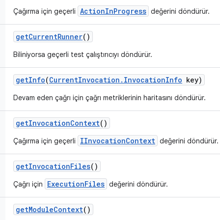
ActionInProgress
Çağırma için geçerli
değerini döndürür.
get
Current
Runner
()
Biliniyorsa geçerli test çalıştırıcıyı döndürür.
get
Info
(
Current
Invocation
.
Invocation
Info
key)
Devam eden çağrı için çağrı metriklerinin haritasını döndürür.
get
Invocation
Context
()
IInvocationContext
Çağırma için geçerli
değerini döndürür.
get
Invocation
Files
()
ExecutionFiles
Çağrı için
değerini döndürür.
get
Module
Context
()