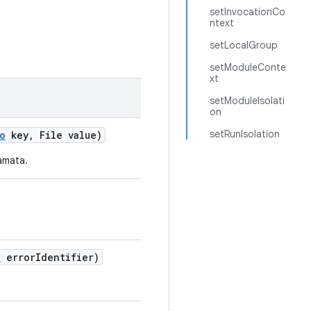
setInvocationCo
ntext
setLocalGroup
setModuleConte
xt
setModuleIsolati
on
setRunIsolation
o
key
,
File value)
iamata.
r
error
Identifier)