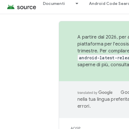
Documenti
Android Code Sear
A partire dal 2026, per a
piattaforma per l'ecos
trimestre. Per compilare
android-latest-rele
saperne di più, consult
Goo
nella tua lingua preferi
errori.
AOSP