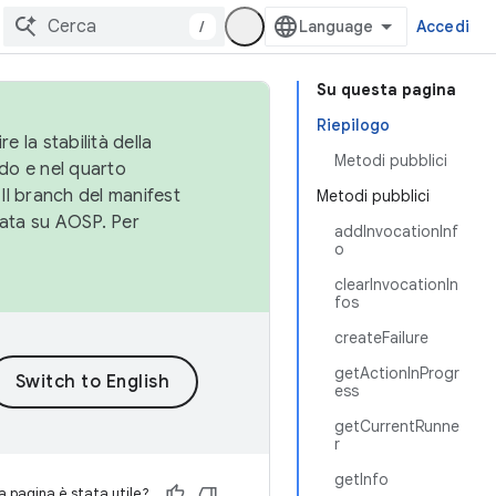
/
Accedi
Su questa pagina
Riepilogo
e la stabilità della
Metodi pubblici
do e nel quarto
 Il branch del manifest
Metodi pubblici
cata su AOSP. Per
addInvocationInf
o
clearInvocationIn
fos
createFailure
getActionInProgr
ess
getCurrentRunne
r
getInfo
 pagina è stata utile?