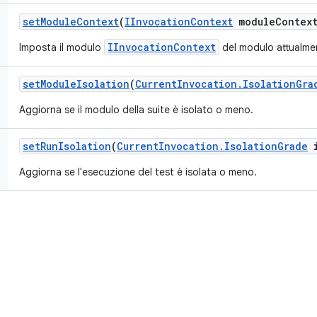
set
Module
Context
(
IInvocation
Context
module
Contex
IInvocationContext
Imposta il modulo
del modulo attualme
set
Module
Isolation
(
Current
Invocation
.
Isolation
Gra
Aggiorna se il modulo della suite è isolato o meno.
set
Run
Isolation
(
Current
Invocation
.
Isolation
Grade
i
Aggiorna se l'esecuzione del test è isolata o meno.