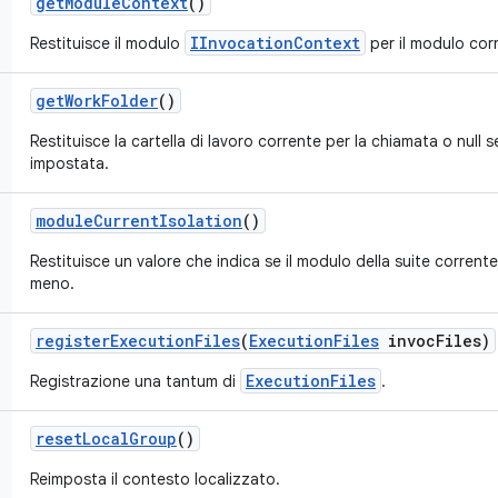
get
Module
Context
()
IInvocationContext
Restituisce il modulo
per il modulo cor
get
Work
Folder
()
Restituisce la cartella di lavoro corrente per la chiamata o null
impostata.
module
Current
Isolation
()
Restituisce un valore che indica se il modulo della suite corrent
meno.
register
Execution
Files
(
Execution
Files
invoc
Files)
ExecutionFiles
Registrazione una tantum di
.
reset
Local
Group
()
Reimposta il contesto localizzato.