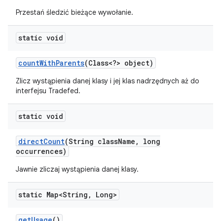
Przestań śledzić bieżące wywołanie.
static void
count
With
Parents
(Class<?> object)
Zlicz wystąpienia danej klasy i jej klas nadrzędnych aż do
interfejsu Tradefed.
static void
direct
Count
(String class
Name
,
long
occurrences)
Jawnie zliczaj wystąpienia danej klasy.
static Map<String
,
Long>
get
Usage
()