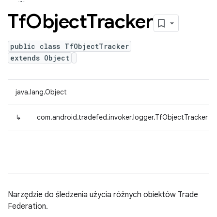
Tf
Object
Tracker
public class TfObjectTracker
extends Object
java.lang.Object
↳
com.android.tradefed.invoker.logger.TfObjectTracker
Narzędzie do śledzenia użycia różnych obiektów Trade
Federation.