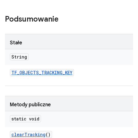
Podsumowanie
Stałe
String
TF
_
OBJECTS
_
TRACKING
_
KEY
Metody publiczne
static void
clear
Tracking
()