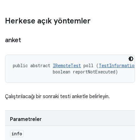
Herkese açık yöntemler
anket
public abstract 
IRemoteTest
 poll (
TestInformation
 
                boolean reportNotExecuted)
Çalıştırılacağı bir sonraki testi anketle belirleyin.
Parametreler
info