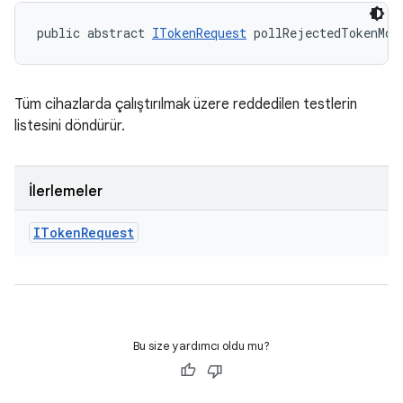
public abstract 
ITokenRequest
 pollRejectedTokenMod
Tüm cihazlarda çalıştırılmak üzere reddedilen testlerin
listesini döndürür.
İlerlemeler
IToken
Request
Bu size yardımcı oldu mu?