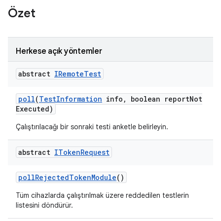
Özet
Herkese açık yöntemler
abstract
IRemote
Test
poll
(
Test
Information
info
,
boolean report
Not
Executed)
Çalıştırılacağı bir sonraki testi anketle belirleyin.
abstract
IToken
Request
poll
Rejected
Token
Module
()
Tüm cihazlarda çalıştırılmak üzere reddedilen testlerin
listesini döndürür.