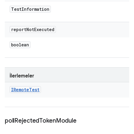
Test
Information
report
Not
Executed
boolean
İlerlemeler
IRemote
Test
poll
Rejected
Token
Module