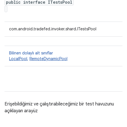
public interface ITestsPool
com.android.tradefed.invoker.shard.ITestsPool
Bilinen dolaylı alt sınıflar
LocalPool
,
RemoteDynamicPool
Erişebildiğimiz ve çalıştırabileceğimiz bir test havuzunu
açıklayan arayüz