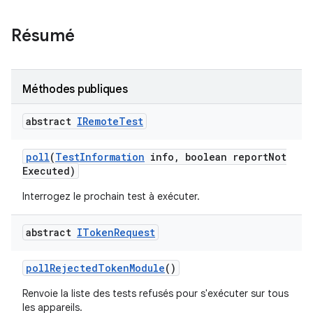
Résumé
Méthodes publiques
abstract
IRemote
Test
poll
(
Test
Information
info
,
boolean report
Not
Executed)
Interrogez le prochain test à exécuter.
abstract
IToken
Request
poll
Rejected
Token
Module
()
Renvoie la liste des tests refusés pour s'exécuter sur tous
les appareils.