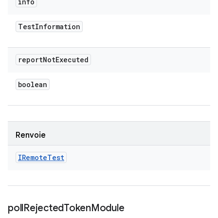
info
Test
Information
report
Not
Executed
boolean
Renvoie
IRemote
Test
poll
Rejected
Token
Module