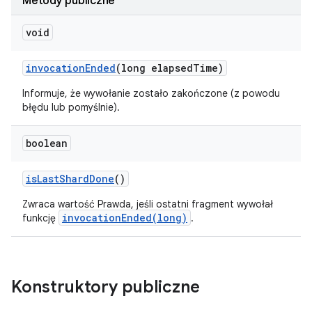
Metody publiczne
void
invocation
Ended
(long elapsed
Time)
Informuje, że wywołanie zostało zakończone (z powodu
błędu lub pomyślnie).
boolean
is
Last
Shard
Done
()
Zwraca wartość Prawda, jeśli ostatni fragment wywołał
invocationEnded(long)
funkcję
.
Konstruktory publiczne