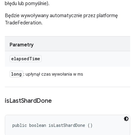
błędu lub pomyślnie).
Będzie wywoływany automatycznie przez platformę
TradeFederation.
Parametry
elapsed
Time
long
: upłynął czas wywołania w ms
is
Last
Shard
Done
public boolean isLastShardDone ()