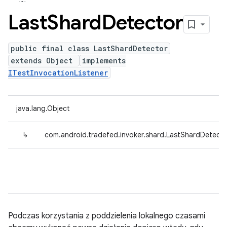
Last
Shard
Detector
public final class LastShardDetector
extends Object
implements
ITestInvocationListener
java.lang.Object
↳
com.android.tradefed.invoker.shard.LastShardDetecto
Podczas korzystania z poddzielenia lokalnego czasami