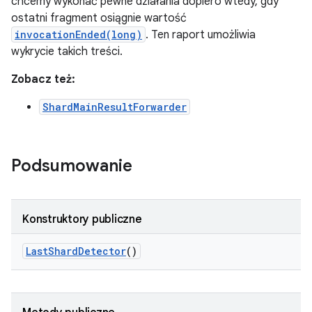
chcemy wykonać pewne działania dopiero wtedy, gdy
ostatni fragment osiągnie wartość
invocationEnded(long)
. Ten raport umożliwia
wykrycie takich treści.
Zobacz też:
ShardMainResultForwarder
Podsumowanie
Konstruktory publiczne
Last
Shard
Detector
()