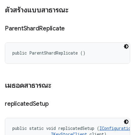
ตัวสร้างแบบสาธารณะ
Parent
Shard
Replicate
public ParentShardReplicate ()
เมธอดสาธารณะ
replicated
Setup
public static void replicatedSetup (
IConfiguration
IKeyStoreClient
 client)