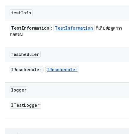
test
Info
Test
Information
Test
Information
:
ที่เก็บข้อมูลการ
ทดสอบ
rescheduler
IRescheduler
IRescheduler
:
logger
ITest
Logger