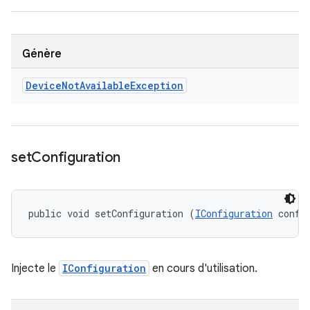
Génère
Device
Not
Available
Exception
set
Configuration
public void setConfiguration (
IConfiguration
 confi
Injecte le
IConfiguration
en cours d'utilisation.