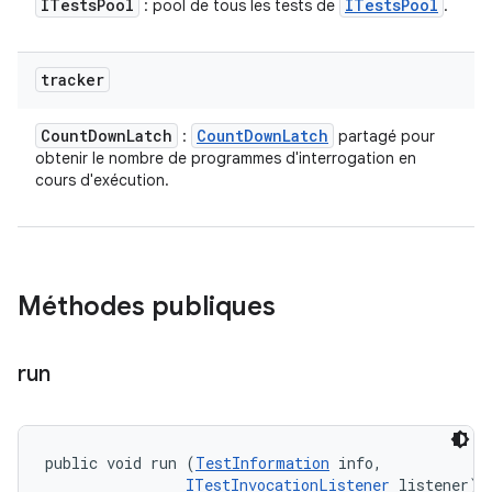
ITests
Pool
ITests
Pool
: pool de tous les tests de
.
tracker
Count
Down
Latch
Count
Down
Latch
:
partagé pour
obtenir le nombre de programmes d'interrogation en
cours d'exécution.
Méthodes publiques
run
public void run (
TestInformation
 info, 

ITestInvocationListener
 listener)