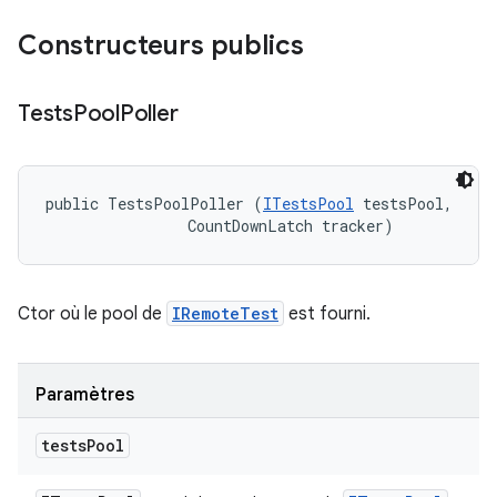
Constructeurs publics
Tests
Pool
Poller
public TestsPoolPoller (
ITestsPool
 testsPool, 

                CountDownLatch tracker)
Ctor où le pool de
IRemoteTest
est fourni.
Paramètres
tests
Pool