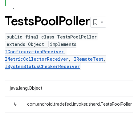
Tests
Pool
Poller
public final class TestsPoolPoller
extends Object
implements
IConfigurationReceiver
,
IMetricCollectorReceiver
,
IRemoteTest
,
ISystemStatusCheckerReceiver
java.lang.Object
↳
com.android.tradefed.invoker.shard.TestsPoolPoller