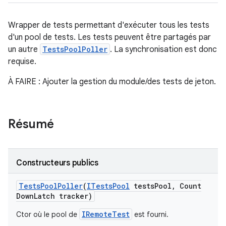
Wrapper de tests permettant d'exécuter tous les tests
d'un pool de tests. Les tests peuvent être partagés par
un autre
TestsPoolPoller
. La synchronisation est donc
requise.
À FAIRE : Ajouter la gestion du module/des tests de jeton.
Résumé
Constructeurs publics
Tests
Pool
Poller
(
ITests
Pool
tests
Pool
,
Count
Down
Latch tracker)
IRemoteTest
Ctor où le pool de
est fourni.