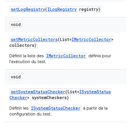
set
Log
Registry
(
ILog
Registry
registry)
void
set
Metric
Collectors
(List<
IMetric
Collector
>
collectors)
IMetricCollector
Définit la liste des
définis pour
l'exécution du test.
void
set
System
Status
Checker
(List<
ISystem
Status
Checker
> system
Checkers)
ISystemStatusChecker
Définit les
à partir de la
configuration du test.