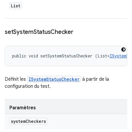
List
set
System
Status
Checker
public void setSystemStatusChecker (List<
ISystemSt
Définit les
ISystemStatusChecker
à partir de la
configuration du test.
Paramètres
system
Checkers