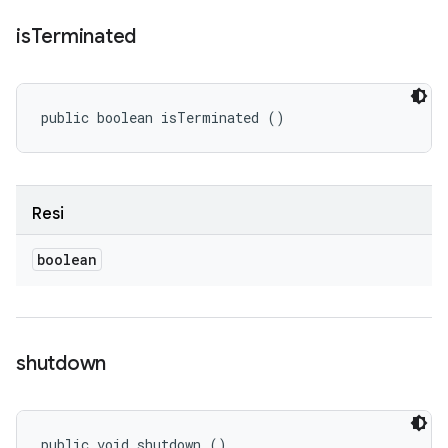
is
Terminated
public boolean isTerminated ()
Resi
boolean
shutdown
public void shutdown ()