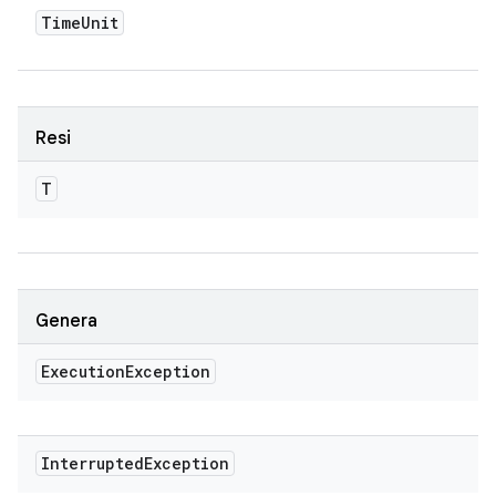
Time
Unit
Resi
T
Genera
Execution
Exception
Interrupted
Exception