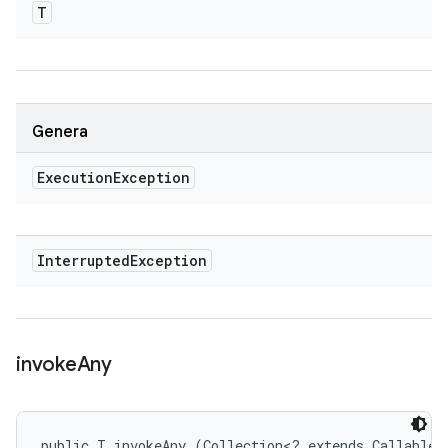
T
Genera
Execution
Exception
Interrupted
Exception
invoke
Any
public T invokeAny (Collection<? extends Callable<T