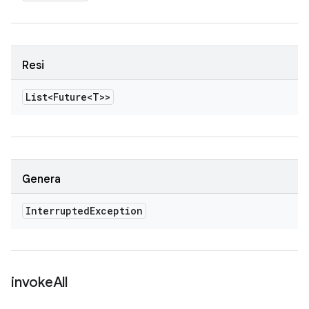
Resi
List<Future<T>>
Genera
Interrupted
Exception
invoke
All