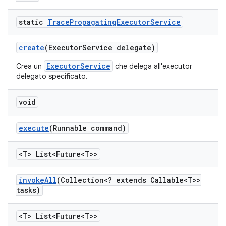
static
Trace
Propagating
Executor
Service
create
(Executor
Service delegate)
ExecutorService
Crea un
che delega all'executor
delegato specificato.
void
execute
(Runnable command)
<T> List<Future<T>>
invoke
All
(Collection<? extends Callable<T>>
tasks)
<T> List<Future<T>>