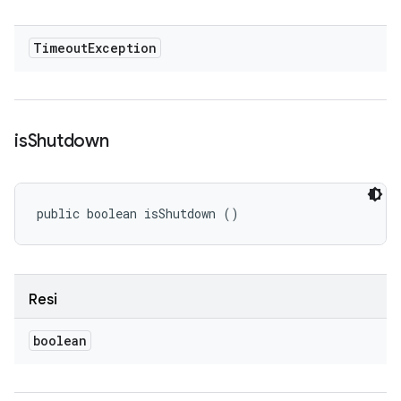
Timeout
Exception
is
Shutdown
public boolean isShutdown ()
Resi
boolean