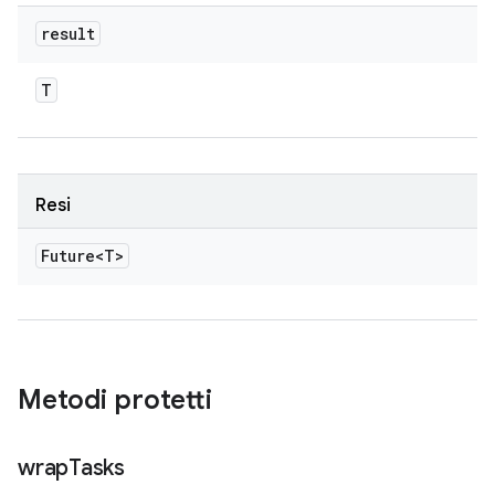
result
T
Resi
Future<T>
Metodi protetti
wrap
Tasks