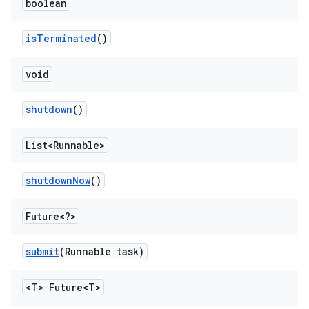
boolean
is
Terminated
()
void
shutdown
()
List<Runnable>
shutdown
Now
()
Future<?>
submit
(Runnable task)
<T> Future<T>