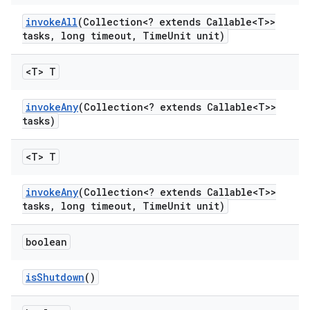
invoke
All
(Collection<? extends Callable<T>>
tasks
,
long timeout
,
Time
Unit unit)
<T> T
invoke
Any
(Collection<? extends Callable<T>>
tasks)
<T> T
invoke
Any
(Collection<? extends Callable<T>>
tasks
,
long timeout
,
Time
Unit unit)
boolean
is
Shutdown
()