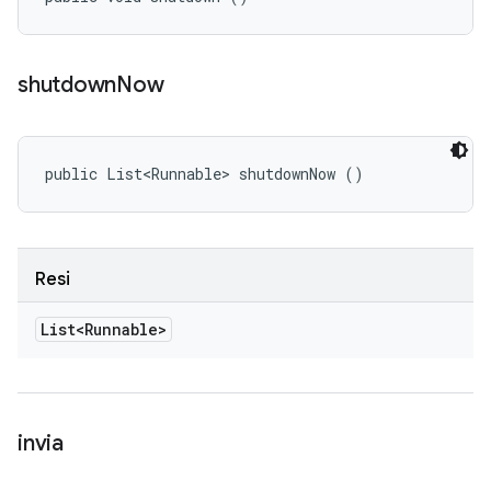
shutdown
Now
public List<Runnable> shutdownNow ()
Resi
List<Runnable>
invia