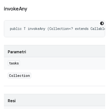
invoke
Any
public T invokeAny (Collection<? extends Callable<
Parametri
tasks
Collection
Resi