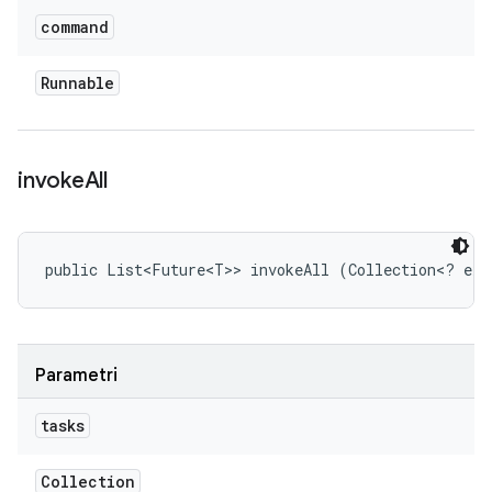
command
Runnable
invoke
All
public List<Future<T>> invokeAll (Collection<? ext
Parametri
tasks
Collection