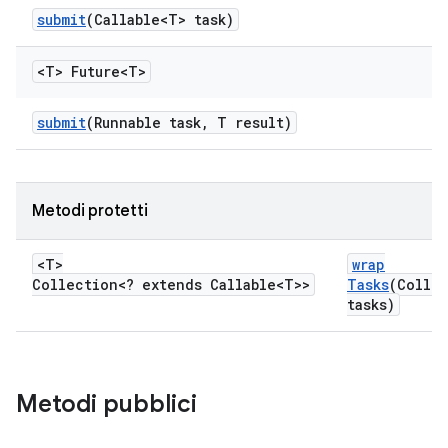
submit
(Callable<T> task)
<T> Future<T>
submit
(Runnable task
,
T result)
Metodi protetti
<T>
wrap
Collection<? extends Callable<T>>
Tasks
(Collec
tasks)
Metodi pubblici