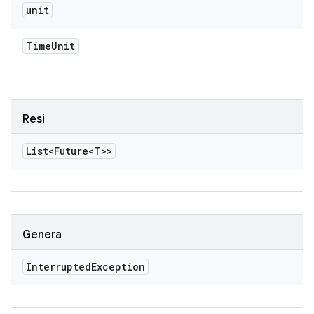
unit
Time
Unit
Resi
List<Future<T>>
Genera
Interrupted
Exception