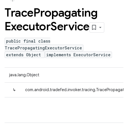
Trace
Propagating
Executor
Service
public final class
TracePropagatingExecutorService
extends Object
implements ExecutorService
java.lang.Object
↳
com.android.tradefed.invoker.tracing.TracePropagati