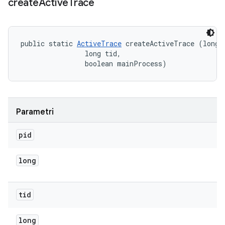
create
Active
Trace
public static 
ActiveTrace
 createActiveTrace (long p
                long tid, 

                boolean mainProcess)
Parametri
pid
long
tid
long