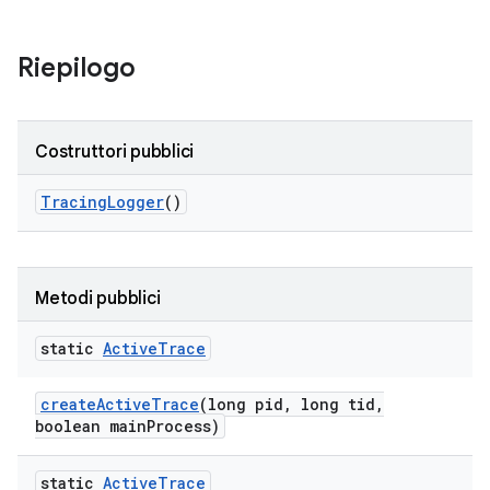
Riepilogo
Costruttori pubblici
Tracing
Logger
()
Metodi pubblici
static
Active
Trace
create
Active
Trace
(long pid
,
long tid
,
boolean main
Process)
static
Active
Trace