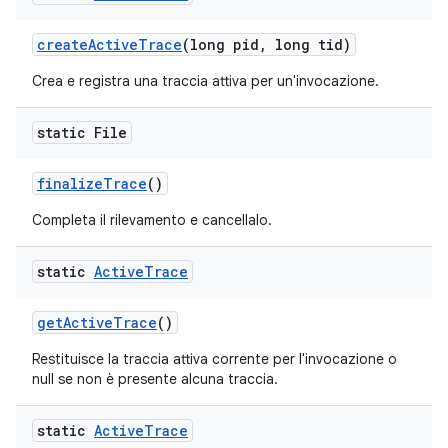
create
Active
Trace
(long pid
,
long tid)
Crea e registra una traccia attiva per un'invocazione.
static File
finalize
Trace
()
Completa il rilevamento e cancellalo.
static
Active
Trace
get
Active
Trace
()
Restituisce la traccia attiva corrente per l'invocazione o
null se non è presente alcuna traccia.
static
Active
Trace