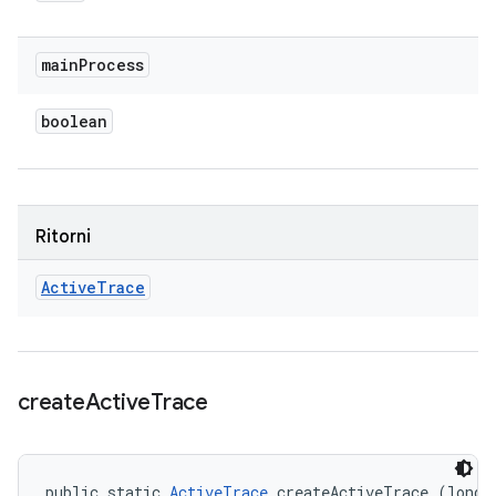
main
Process
boolean
Ritorni
Active
Trace
create
Active
Trace
public static 
ActiveTrace
 createActiveTrace (long p