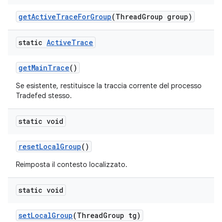
get
Active
Trace
For
Group
(Thread
Group group)
static
Active
Trace
get
Main
Trace
()
Se esistente, restituisce la traccia corrente del processo
Tradefed stesso.
static void
reset
Local
Group
()
Reimposta il contesto localizzato.
static void
set
Local
Group
(Thread
Group tg)