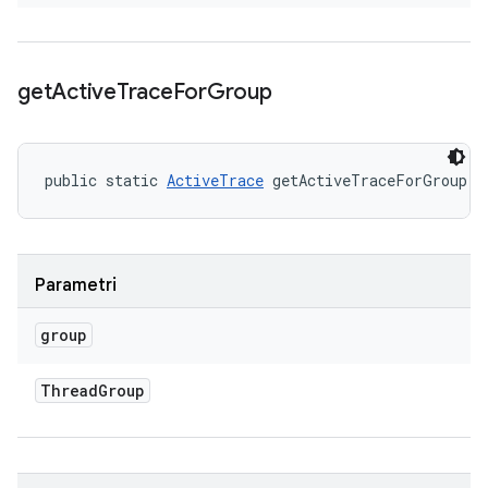
get
Active
Trace
For
Group
public static 
ActiveTrace
 getActiveTraceForGroup (
Parametri
group
Thread
Group