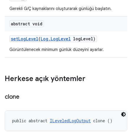
Gerekli G/Ç kaynaklarını oluşturarak günlüğü başlatın.
abstract void
set
Log
Level
(
Log
.
Log
Level
log
Level)
Görüntülenecek minimum günlük düzeyini ayarlar.
Herkese açık yöntemler
clone
public abstract 
ILeveledLogOutput
 clone ()