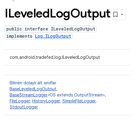
ILeveled
Log
Output
public interface ILeveledLogOutput
implements
Log.ILogOutput
com.android.tradefed.log.ILeveledLogOutput
Bilinen dolaylı alt sınıflar
BaseLeveledLogOutput
,
BaseStreamLogger
<OS extends OutputStream>,
FileLogger
,
HistoryLogger
,
SimpleFileLogger
,
StdoutLogger