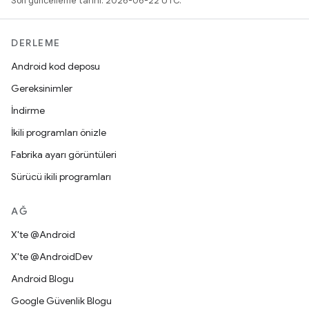
Son güncelleme tarihi: 2026-06-22 UTC.
DERLEME
Android kod deposu
Gereksinimler
İndirme
İkili programları önizle
Fabrika ayarı görüntüleri
Sürücü ikili programları
AĞ
X'te @Android
X'te @AndroidDev
Android Blogu
Google Güvenlik Blogu