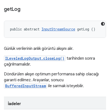
get
Log
public abstract 
InputStreamSource
 getLog ()
Günlük verilerinin anlık görüntü akışını alır.
ILeveledLogOutput.closeLog()
tarihinden sonra
çağrılmamalıdır.
Döndürülen akışın optimum performansa sahip olacağı
garanti edilmez. Arayanlar, sonucu
BufferedInputStream
ile sarmak isteyebilir.
İadeler