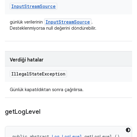
Input
Stream
Source
Input
Stream
Source
günlük verilerinin
.
Desteklenmiyorsa null değerini döndürebilir.
Verdiği hatalar
Illegal
State
Exception
Günlük kapatıldıktan sonra çağrılırsa.
get
Log
Level
public abstract 
Log.LogLevel
 getLogLevel ()