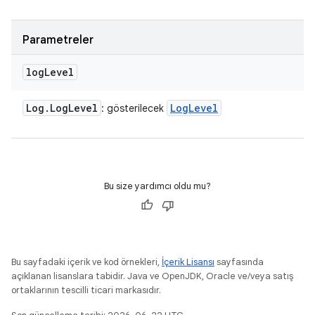
Parametreler
log
Level
Log
.
Log
Level
Log
Level
: gösterilecek
Bu size yardımcı oldu mu?
Bu sayfadaki içerik ve kod örnekleri,
İçerik Lisansı
sayfasında
açıklanan lisanslara tabidir. Java ve OpenJDK, Oracle ve/veya satış
ortaklarının tescilli ticari markasıdır.