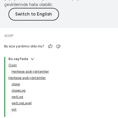
çevirilerinde hata olabilir.
AOSP
Bu size yardımcı oldu mu?
Bu sayfada
Özet
Herkese açık yöntemler
Herkese açık yöntemler
clone
closeLog
getLog
getLogLevel
init