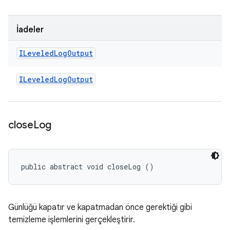
İadeler
ILeveled
Log
Output
ILeveled
Log
Output
close
Log
public abstract void closeLog ()
Günlüğü kapatır ve kapatmadan önce gerektiği gibi
temizleme işlemlerini gerçekleştirir.