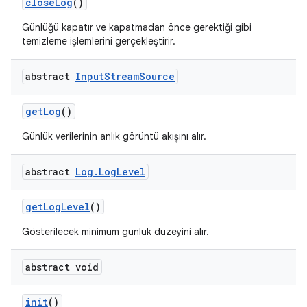
close
Log
()
Günlüğü kapatır ve kapatmadan önce gerektiği gibi
temizleme işlemlerini gerçekleştirir.
abstract
Input
Stream
Source
get
Log
()
Günlük verilerinin anlık görüntü akışını alır.
abstract
Log
.
Log
Level
get
Log
Level
()
Gösterilecek minimum günlük düzeyini alır.
abstract void
init
()