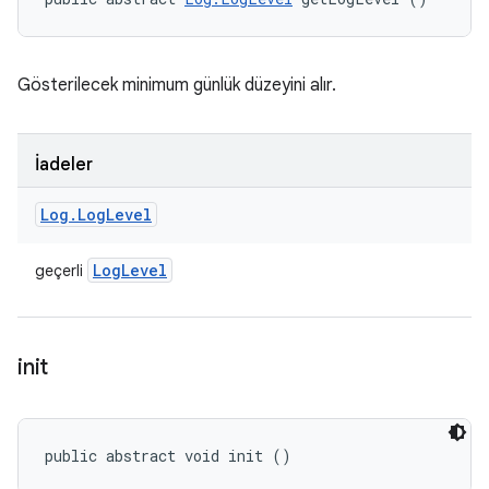
Gösterilecek minimum günlük düzeyini alır.
İadeler
Log
.
Log
Level
Log
Level
geçerli
init
public abstract void init ()