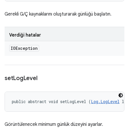
Gerekli G/Ç kaynaklarını oluşturarak günlüğü başlatın.
Verdiği hatalar
IOException
set
Log
Level
public abstract void setLogLevel (
Log.LogLevel
 log
Görüntülenecek minimum günlük düzeyini ayarlar.