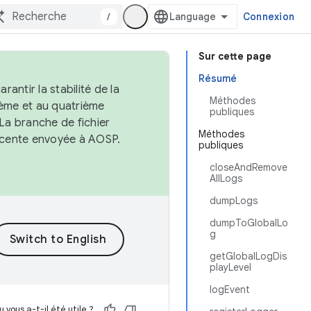
/
Connexion
Sur cette page
Résumé
antir la stabilité de la
Méthodes
ème et au quatrième
publiques
 La branche de fichier
Méthodes
récente envoyée à AOSP.
publiques
closeAndRemove
AllLogs
dumpLogs
dumpToGlobalLo
g
getGlobalLogDis
playLevel
logEvent
 vous a-t-il été utile ?