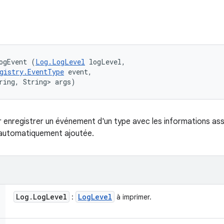
ogEvent (
Log.LogLevel
 logLevel, 

gistry.EventType
 event, 

ring, String> args)
enregistrer un événement d'un type avec les informations ass
 automatiquement ajoutée.
Log
.
Log
Level
Log
Level
:
à imprimer.