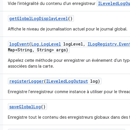
ILeveledLogO
Vide l'intégralité du contenu d'un enregistreur
get
Global
Log
Display
Level
()
Affiche le niveau de journalisation actuel pour le journal global.
log
Event
(
Log
.
Log
Level
log
Level
,
ILog
Registry
.
Even
Map<String
,
String> args)
Appelez cette méthode pour enregistrer un événement d'un type
associées dans la carte.
register
Logger
(
ILeveled
Log
Output
log)
Enregistre l'enregistreur comme instance à utiliser pour le threa
save
Global
Log
()
Enregistre tout le contenu des enregistreurs globaux dans des f