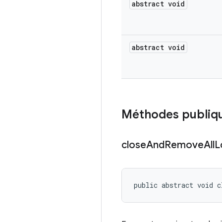
abstract void
abstract void
Méthodes publiq
close
And
Remove
All
L
public abstract void c