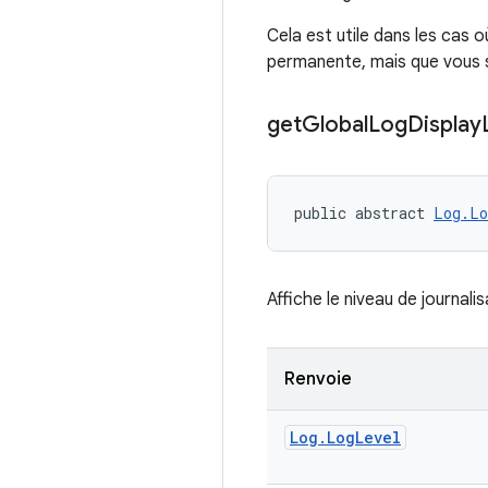
Cela est utile dans les cas 
permanente, mais que vous s
get
Global
Log
Display
public abstract 
Log.Lo
Affiche le niveau de journalis
Renvoie
Log
.
Log
Level