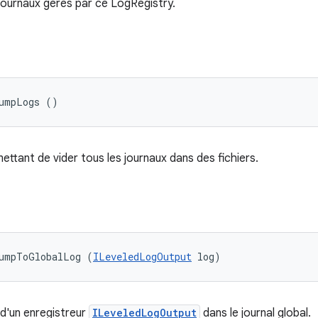
journaux gérés par ce LogRegistry.
dumpLogs ()
ttant de vider tous les journaux dans des fichiers.
dumpToGlobalLog (
ILeveledLogOutput
 log)
 d'un enregistreur
ILeveledLogOutput
dans le journal global.