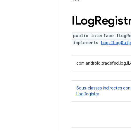
ILog
Regist
public interface ILogR
implements
Log.ILogOutp
com.android.tradefed.log.IL
Sous-classes indirectes co
LogRegistry