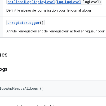
set
Global
Log
Display
Level
(
Log
.
Log
Level
log
Level)
Définit le niveau de journalisation pour le journal global.
unregister
Logger
()
Annule l'enregistrement de l'enregistreur actuel en vigueur pour 
ues
ogs
loseAndRemoveAllLogs ()