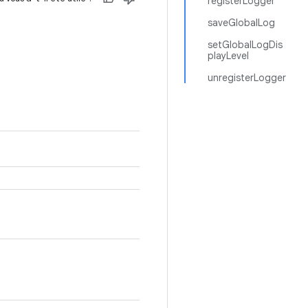
registerLogger
saveGlobalLog
setGlobalLogDis
playLevel
unregisterLogger