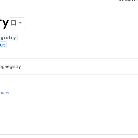
ry
egistry
ut
ogRegistry
nnues