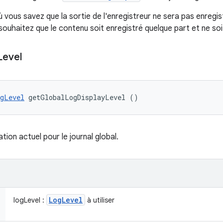
où vous savez que la sortie de l'enregistreur ne sera pas enregi
ouhaitez que le contenu soit enregistré quelque part et ne soi
Level
gLevel
 getGlobalLogDisplayLevel ()
ation actuel pour le journal global.
Log
Level
logLevel :
à utiliser