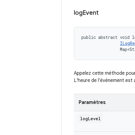
log
Event
public abstract void l
ILogRe
                Map<St
Appelez cette méthode pour 
L'heure de l'événement est
Paramètres
log
Level