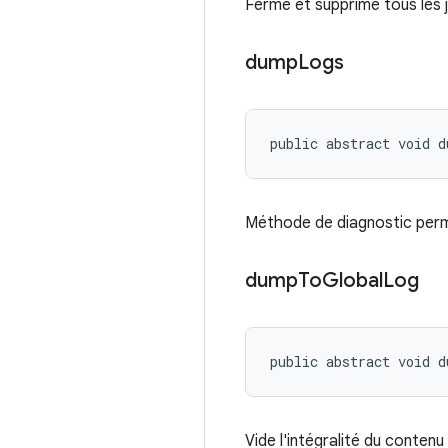
Ferme et supprime tous les 
dump
Logs
public abstract void 
Méthode de diagnostic perme
dump
To
Global
Log
public abstract void 
Vide l'intégralité du contenu