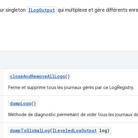
ur singleton
ILogOutput
qui multiplexe et gère différents enr
close
And
Remove
All
Logs
()
Ferme et supprime tous les journaux gérés par ce LogRegistry.
dump
Logs
()
Méthode de diagnostic permettant de vider tous les journaux da
dump
To
Global
Log
(
ILeveled
Log
Output
log)