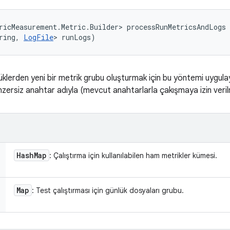
ricMeasurement.Metric.Builder> processRunMetricsAndLogs 
ring, 
LogFile
> runLogs)
lerden yeni bir metrik grubu oluşturmak için bu yöntemi uygulayı
nzersiz anahtar adıyla (mevcut anahtarlarla çakışmaya izin veril
Hash
Map
: Çalıştırma için kullanılabilen ham metrikler kümesi.
Map
: Test çalıştırması için günlük dosyaları grubu.