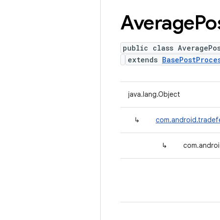
Average
Po
public class AveragePo
extends
BasePostProce
java.lang.Object
↳
com.android.tradef
↳
com.androi