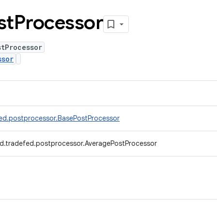
st
Processor
stProcessor
ssor
ed.postprocessor.BasePostProcessor
d.tradefed.postprocessor.AveragePostProcessor