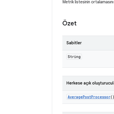
Metrik listesinin ortalamasın
Özet
Sabitler
String
Herkese açık oluşturucul
Average
Post
Processor
(