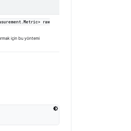
asurement
.
Metric> raw
urmak için bu yöntemi