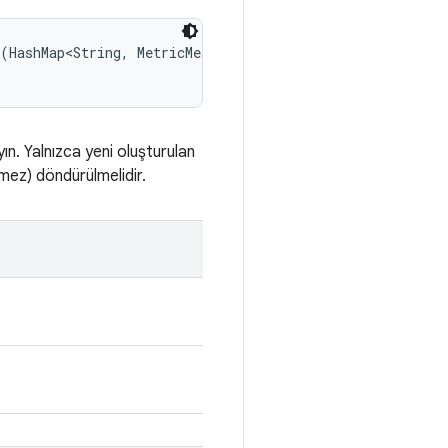
(HashMap<String, MetricMeasurement.Metric> rawMetrics, 

n. Yalnızca yeni oluşturulan
mez) döndürülmelidir.