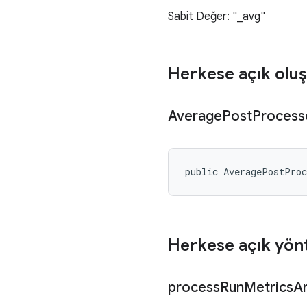
Sabit Değer: "_avg"
Herkese açık oluş
Average
Post
Process
public AveragePostPro
Herkese açık yön
process
Run
Metrics
A