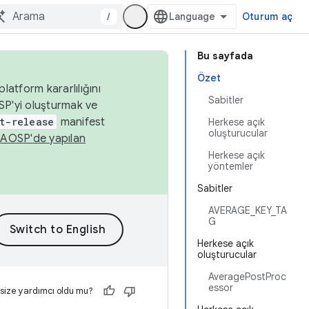
/
Oturum aç
Bu sayfada
Özet
latform kararlılığını
Sabitler
SP'yi oluşturmak ve
t-release
manifest
Herkese açık
oluşturucular
n
AOSP'de yapılan
Herkese açık
yöntemler
Sabitler
AVERAGE_KEY_TA
G
Herkese açık
oluşturucular
AveragePostProc
essor
 size yardımcı oldu mu?