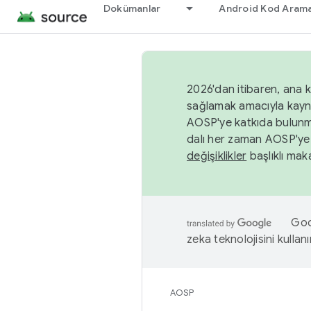
Dokümanlar
Android Kod Arama
2026'dan itibaren, ana k
sağlamak amacıyla kayn
AOSP'ye katkıda bulunm
dalı her zaman AOSP'ye 
değişiklikler
başlıklı maka
Goog
zeka teknolojisini kullanı
AOSP