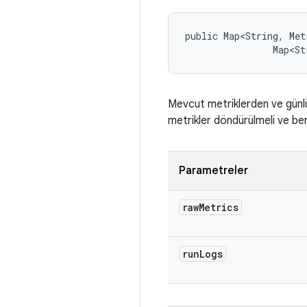
public Map<String, Met
                Map<St
Mevcut metriklerden ve günlük
metrikler döndürülmeli ve be
Parametreler
raw
Metrics
run
Logs