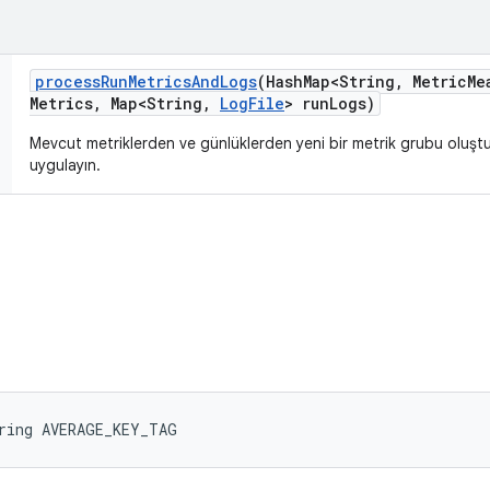
process
Run
Metrics
And
Logs
(Hash
Map<String
,
Metric
Me
Metrics
,
Map<String
,
Log
File
> run
Logs)
Mevcut metriklerden ve günlüklerden yeni bir metrik grubu oluşt
uygulayın.
tring AVERAGE_KEY_TAG