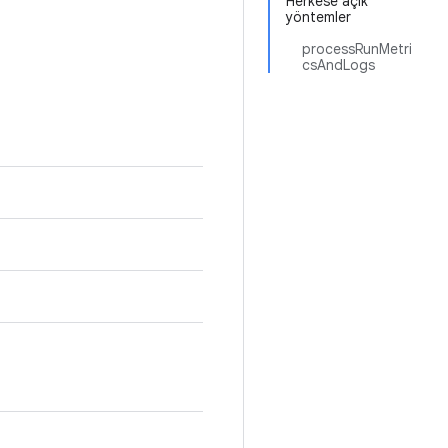
Herkese açık
yöntemler
processRunMetri
csAndLogs