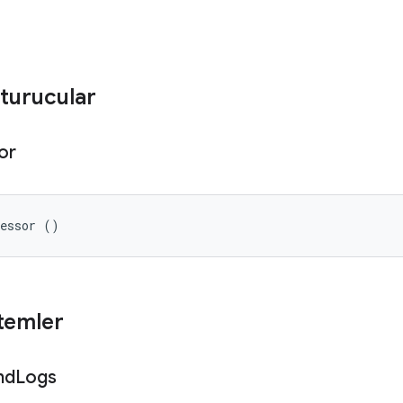
turucular
or
cessor ()
temler
nd
Logs