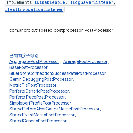
implements
IDisableable
,
ILogSaverListener
,
ITestInvocationListener
com.android.tradefed.postprocessor.IPostProcessor
已知間接子類別
AggregatePostProcessor
、
AveragePostProcessor
、
BasePostProcessor
、
BluetoothConnectionSuccessRatePostProcessor
、
GeminiDebuggingPostProcessor
、
MetricFilePostProcessor
、
PerfettoGenericPostProcessor
、
PerfettoTracePostProcessor
、
SimpleperfProfilePostProcessor
、
StatsdBeforeAfterGaugeMetricPostProcessor
、
StatsdEventMetricPostProcessor
、
StatsdGenericPostProcessor