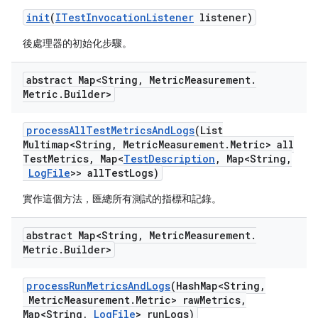
init
(
ITest
Invocation
Listener
listener)
後處理器的初始化步驟。
abstract Map<String
,
Metric
Measurement
.
Metric
.
Builder>
process
All
Test
Metrics
And
Logs
(List
Multimap<String
,
Metric
Measurement
.
Metric> all
Test
Metrics
,
Map<
Test
Description
,
Map<String
,
Log
File
>> all
Test
Logs)
實作這個方法，匯總所有測試的指標和記錄。
abstract Map<String
,
Metric
Measurement
.
Metric
.
Builder>
process
Run
Metrics
And
Logs
(Hash
Map<String
,
Metric
Measurement
.
Metric> raw
Metrics
,
Map<String
,
Log
File
> run
Logs)