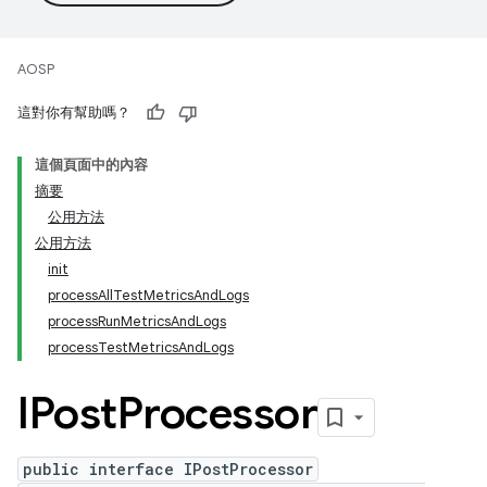
AOSP
這對你有幫助嗎？
這個頁面中的內容
摘要
公用方法
公用方法
init
processAllTestMetricsAndLogs
processRunMetricsAndLogs
processTestMetricsAndLogs
IPost
Processor
public interface IPostProcessor