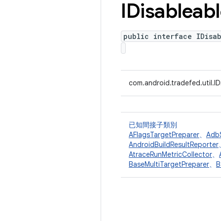
IDisableab
public interface IDisa
com.android.tradefed.util.ID
已知間接子類別
AFlagsTargetPreparer
、
Adb
AndroidBuildResultReporter
AtraceRunMetricCollector
、
BaseMultiTargetPreparer
、
B