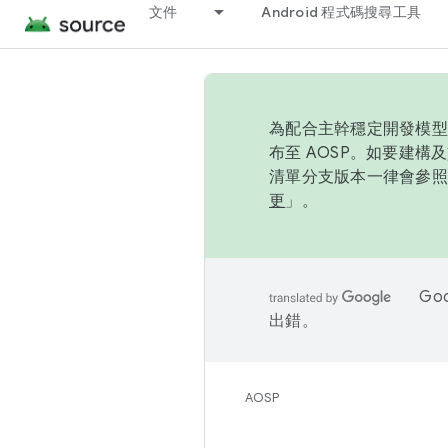
文件
Android 程式碼搜尋工具
為配合主幹穩定開發模型，
布至 AOSP。如要建構及
清單分支版本一律會參照推
更
」。
Go
出錯。
AOSP