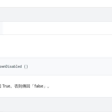
ownDisabled ()
rue。否則傳回「false」。