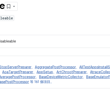
le
bleable
isableable
StopServerPreparer
、
AggregatePostProcessor
、
AllTestAppsInstall
、
AoaTargetPreparer
、
AppSetup
、
ArtChrootPreparer
、
AtraceColle
AveragePostProcessor
、
BaseDeviceMetricCollector
、
BaseEmulatorP
asePostProcessor
等 161 個項目。