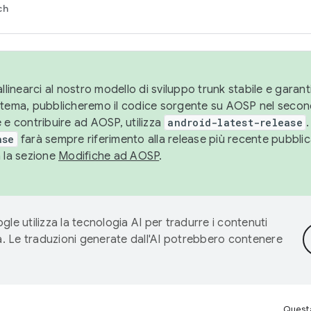
ch
llinearci al nostro modello di sviluppo trunk stabile e garantir
istema, pubblicheremo il codice sorgente su AOSP nel secon
 e contribuire ad AOSP, utilizza
android-latest-release
.
ase
farà sempre riferimento alla release più recente pubbli
a la sezione
Modifiche ad AOSP
.
gle utilizza la tecnologia AI per tradurre i contenuti
ta. Le traduzioni generate dall'AI potrebbero contenere
Questa