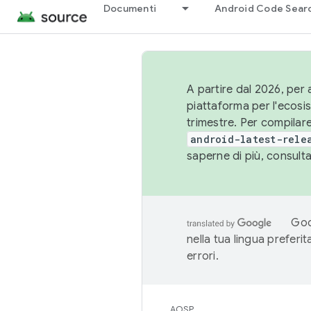
Documenti
Android Code Sear
A partire dal 2026, per a
piattaforma per l'ecos
trimestre. Per compilare
android-latest-rele
saperne di più, consult
Goo
nella tua lingua preferi
errori.
AOSP