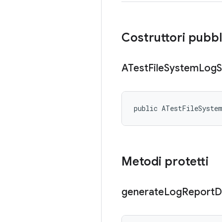
Costruttori pubbl
ATest
File
System
Log
S
public ATestFileSyste
Metodi protetti
generate
Log
Report
D