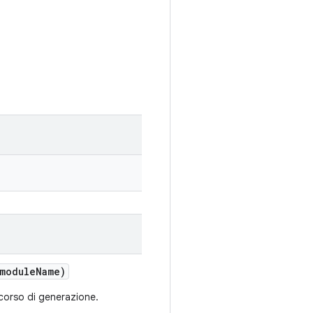
module
Name)
corso di generazione.