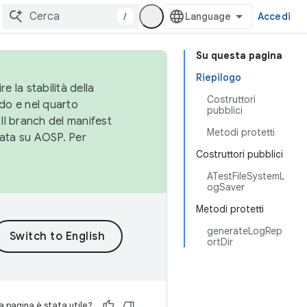
/
Accedi
Su questa pagina
Riepilogo
e la stabilità della
Costruttori
do e nel quarto
pubblici
 Il branch del manifest
Metodi protetti
cata su AOSP. Per
Costruttori pubblici
ATestFileSystemL
ogSaver
Metodi protetti
generateLogRep
ortDir
 pagina è stata utile?