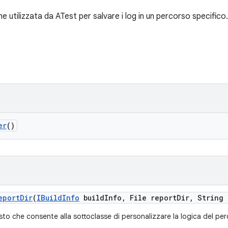
 utilizzata da ATest per salvare i log in un percorso specifico.
er
()
eport
Dir
(
IBuild
Info
build
Info
,
File report
Dir
,
String 
o che consente alla sottoclasse di personalizzare la logica del per