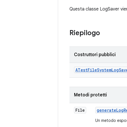
Questa classe LogSaver viene
Riepilogo
Costruttori pubblici
ATest
File
System
Log
Sav
Metodi protetti
File
generate
Log
R
Un metodo espost