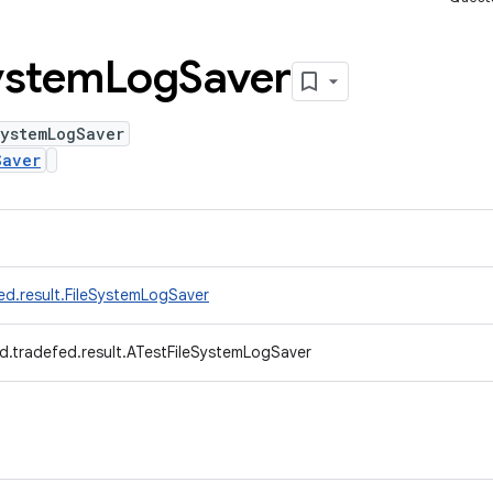
ystem
Log
Saver
SystemLogSaver
Saver
ed.result.FileSystemLogSaver
d.tradefed.result.ATestFileSystemLogSaver