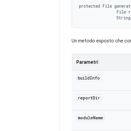
protected File generat
                File r
                String
Un metodo esposto che conse
Parametri
build
Info
report
Dir
module
Name