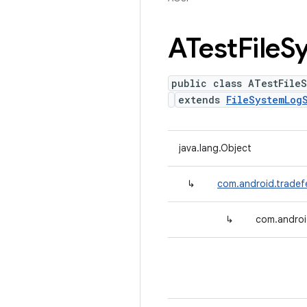
ATest
File
S
public class ATestFile
extends
FileSystemLog
java.lang.Object
↳
com.android.tradef
↳
com.androi