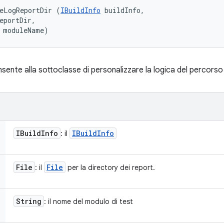
eLogReportDir (
IBuildInfo
 buildInfo, 

eportDir, 

 moduleName)
nte alla sottoclasse di personalizzare la logica del percorso
IBuild
Info
IBuild
Info
: il
File
File
: il
per la directory dei report.
String
: il nome del modulo di test