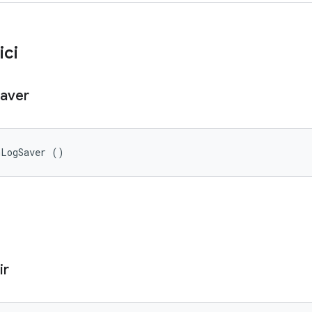
ici
aver
mLogSaver ()
ir