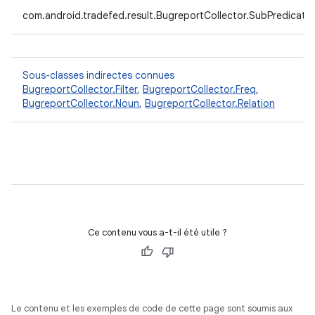
com.android.tradefed.result.BugreportCollector.SubPredicate
Sous-classes indirectes connues
BugreportCollector.Filter
,
BugreportCollector.Freq
,
BugreportCollector.Noun
,
BugreportCollector.Relation
Ce contenu vous a-t-il été utile ?
Le contenu et les exemples de code de cette page sont soumis aux