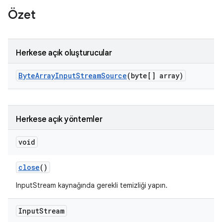
Özet
Herkese açık oluşturucular
Byte
Array
Input
Stream
Source
(byte[] array)
Herkese açık yöntemler
void
close
()
InputStream kaynağında gerekli temizliği yapın.
Input
Stream