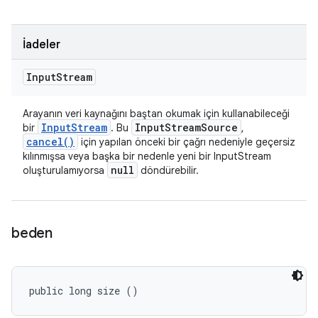
İadeler
Input
Stream
Arayanın veri kaynağını baştan okumak için kullanabileceği
Input
Stream
Input
Stream
Source
bir
. Bu
,
cancel(
)
için yapılan önceki bir çağrı nedeniyle geçersiz
kılınmışsa veya başka bir nedenle yeni bir InputStream
null
oluşturulamıyorsa
döndürebilir.
beden
public long size ()