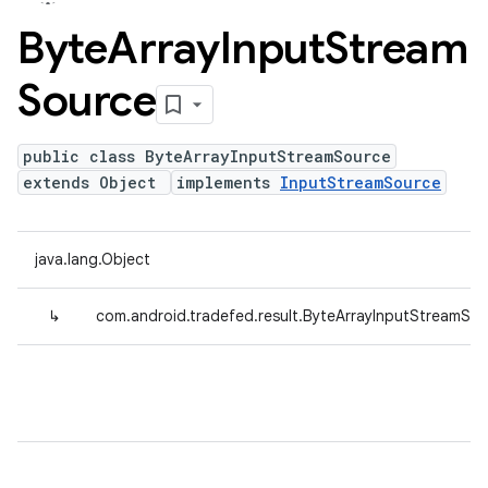
Byte
Array
Input
Stream
Source
public class ByteArrayInputStreamSource
extends Object
implements
InputStreamSource
java.lang.Object
↳
com.android.tradefed.result.ByteArrayInputStreamSo