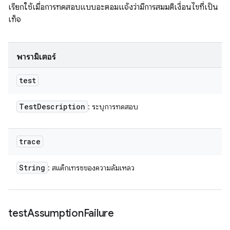
เรียกใช้เมื่อการทดสอบแบบอะตอมแจ้งว่ามีการสมมติเงื่อนไขที่เป็น
เท็จ
พารามิเตอร์
test
Test
Description
: ระบุการทดสอบ
trace
String
: สแต็กเทรซของความล้มเหลว
test
Assumption
Failure