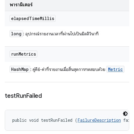
พารามิเตอร์
elapsed
Time
Millis
long
: อุปกรณ์รายงานเวลาที่ผ่านไปเป็นมิลลิวินาที
run
Metrics
Hash
Map
Metric
: คู่คีย์-ค่าที่รายงานเมื่อสิ้นสุดการทดสอบด้วย
test
Run
Failed
public void testRunFailed (
FailureDescription
 fail