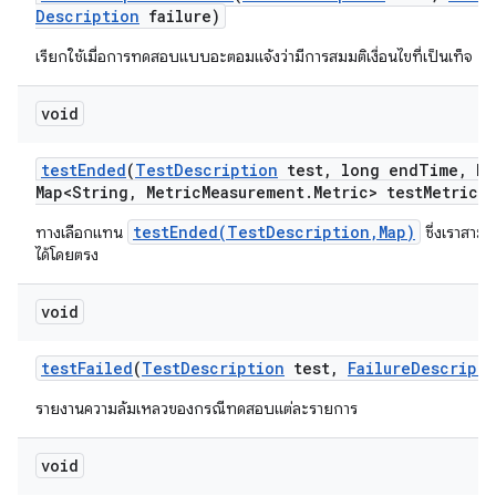
Description
failure)
เรียกใช้เมื่อการทดสอบแบบอะตอมแจ้งว่ามีการสมมติเงื่อนไขที่เป็นเท็จ
void
test
Ended
(
Test
Description
test
,
long end
Time
,
Ha
Map<String
,
Metric
Measurement
.
Metric> test
Metrics)
testEnded(TestDescription,Map)
ทางเลือกแทน
ซึ่งเราสามา
ได้โดยตรง
void
test
Failed
(
Test
Description
test
,
Failure
Descripti
รายงานความล้มเหลวของกรณีทดสอบแต่ละรายการ
void