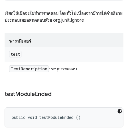
เรียกใช้เมื่อจะไม่ทำการทดสอบ โดยทั่วไปเนื่องจากมีการใส่คำอธิบาย
ประกอบเมธอดทดสอบด้วย org.junit.Ignore
พารามิเตอร์
test
Test
Description
: ระบุการทดสอบ
test
Module
Ended
public void testModuleEnded ()