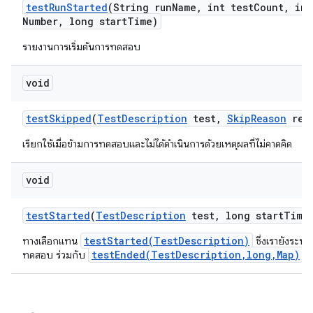
test
Run
Started
(String run
Name
,
int test
Count
,
int
Number
,
long start
Time)
รายงานการเริ่มต้นการทดสอบ
void
test
Skipped
(
Test
Description
test
,
Skip
Reason
rea
เรียกใช้เมื่อข้ามการทดสอบและไม่ได้ดำเนินการด้วยเหตุผลที่ไม่คาดคิด
void
test
Started
(
Test
Description
test
,
long start
Time
testStarted(TestDescription)
ทางเลือกแทน
ซึ่งเรายังระบุเว
testEnded(TestDescription,long,Map)
ทดสอบ ร่วมกับ
เพ