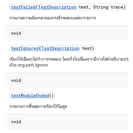
test
Failed
(
Test
Description
test
,
String trace)
รายงานความล้มเหลวของกรณีทดสอบแต่ละรายการ
void
test
Ignored
(
Test
Description
test)
เรียกใช้เมื่อจะไม่ทำการทดสอบ โดยทั่วไปเนื่องจากมีการใส่คำอธิบาย
ด้วย org.junit.Ignore
void
test
Module
Ended
()
รายงานการสิ้นสุดการเรียกใช้โมดูล
void