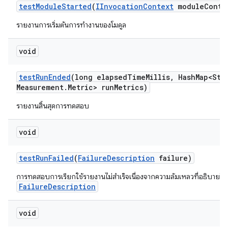
test
Module
Started
(
IInvocation
Context
module
Conte
รายงานการเริ่มต้นการทำงานของโมดูล
void
test
Run
Ended
(long elapsed
Time
Millis
,
Hash
Map<Str
Measurement
.
Metric> run
Metrics)
รายงานสิ้นสุดการทดสอบ
void
test
Run
Failed
(
Failure
Description
failure)
การทดสอบการเรียกใช้รายงานไม่สำเร็จเนื่องจากความล้มเหลวที่อธิบายโด
FailureDescription
void