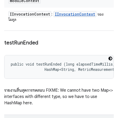
module
Context
IInvocation
Context
IInvocation
Context
:
ของ
โมดูล
test
Run
Ended
public void testRunEnded (long elapsedTimeMillis, 

                HashMap<String, MetricMeasurement.
รายงานสิ้นสุดการทดสอบ FIXME: We cannot have two Map<>
interfaces with different type, so we have to use
HashMap here.