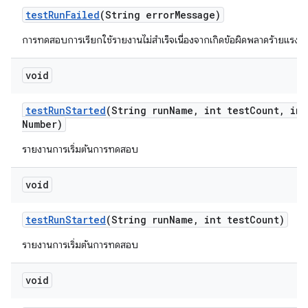
test
Run
Failed
(String error
Message)
การทดสอบการเรียกใช้รายงานไม่สำเร็จเนื่องจากเกิดข้อผิดพลาดร้ายแรง
void
test
Run
Started
(String run
Name
,
int test
Count
,
int
Number)
รายงานการเริ่มต้นการทดสอบ
void
test
Run
Started
(String run
Name
,
int test
Count)
รายงานการเริ่มต้นการทดสอบ
void