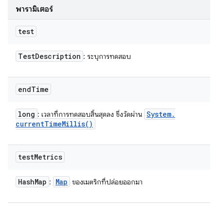
พารามิเตอร์
test
Test
Description
: ระบุการทดสอบ
end
Time
long
System
.
: เวลาที่การทดสอบสิ้นสุดลง ซึ่งวัดผ่าน
current
Time
Millis(
)
test
Metrics
Hash
Map
Map
:
ของเมตริกที่ปล่อยออกมา