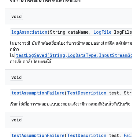
รายงานการเริ่มต้นการเรียกใช้การทดสอบ
void
log
Association
(String data
Name
,
Log
File
log
File)
ในบางกรณี บันทึกต้องเชื่อมโยงกับกรณีทดสอบอย่างใกล้ชิด แต่ไม่สามาร
กล่าว
testLogSaved(String,LogDataType,InputStreamSou
ใน
การเรียกกลับโดยตรงได้
void
test
Assumption
Failure
(
Test
Description
test
,
Strin
เรียกใช้เมื่อการทดสอบแบบอะตอมแจ้งว่ามีการสมมติเงื่อนไขที่เป็นเท็จ
void
test
Assumption
Failure
(
Test
Description
test
,
Failu