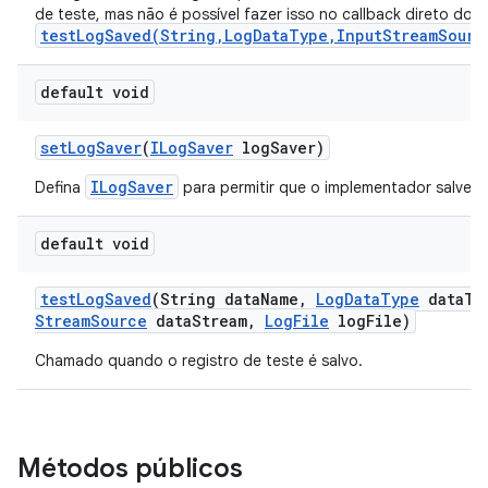
de teste, mas não é possível fazer isso no callback direto do
testLogSaved(String,LogDataType,InputStreamSourc
default void
set
Log
Saver
(
ILog
Saver
log
Saver)
ILogSaver
Defina
para permitir que o implementador salve a
default void
test
Log
Saved
(String data
Name
,
Log
Data
Type
data
Ty
Stream
Source
data
Stream
,
Log
File
log
File)
Chamado quando o registro de teste é salvo.
Métodos públicos