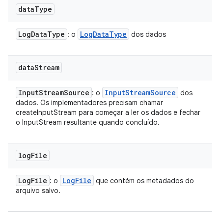
data
Type
Log
Data
Type
Log
Data
Type
: o
dos dados
data
Stream
Input
Stream
Source
Input
Stream
Source
: o
dos
dados. Os implementadores precisam chamar
createInputStream para começar a ler os dados e fechar
o InputStream resultante quando concluído.
log
File
Log
File
Log
File
: o
que contém os metadados do
arquivo salvo.