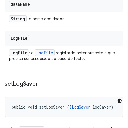
data
Name
String
: o nome dos dados
log
File
Log
File
Log
File
: o
registrado anteriormente e que
precisa ser associado ao caso de teste.
set
Log
Saver
public void setLogSaver (
ILogSaver
 logSaver)