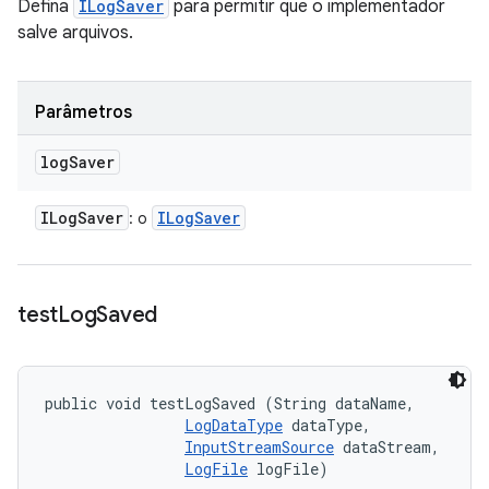
Defina
ILogSaver
para permitir que o implementador
salve arquivos.
Parâmetros
log
Saver
ILog
Saver
ILog
Saver
: o
test
Log
Saved
public void testLogSaved (String dataName, 

LogDataType
 dataType, 

InputStreamSource
 dataStream, 

LogFile
 logFile)