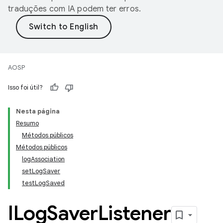
traduções com IA podem ter erros.
AOSP
Isso foi útil?
Nesta página
Resumo
Métodos públicos
Métodos públicos
logAssociation
setLogSaver
testLogSaved
ILog
Saver
Listener