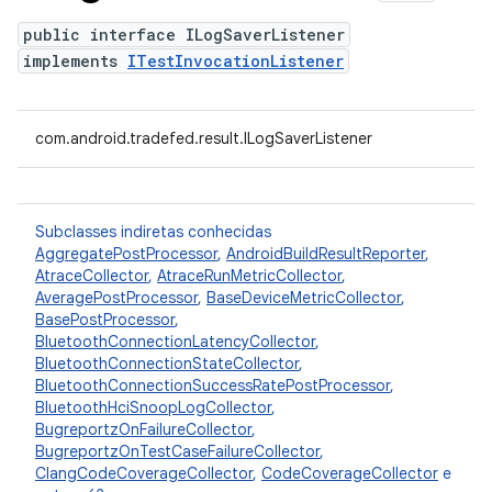
public interface ILogSaverListener
implements
ITestInvocationListener
com.android.tradefed.result.ILogSaverListener
Subclasses indiretas conhecidas
AggregatePostProcessor
,
AndroidBuildResultReporter
,
AtraceCollector
,
AtraceRunMetricCollector
,
AveragePostProcessor
,
BaseDeviceMetricCollector
,
BasePostProcessor
,
BluetoothConnectionLatencyCollector
,
BluetoothConnectionStateCollector
,
BluetoothConnectionSuccessRatePostProcessor
,
BluetoothHciSnoopLogCollector
,
BugreportzOnFailureCollector
,
BugreportzOnTestCaseFailureCollector
,
ClangCodeCoverageCollector
,
CodeCoverageCollector
e