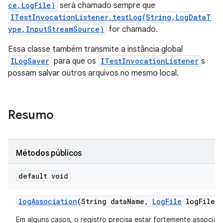
ce,LogFile)
será chamado sempre que
ITestInvocationListener.testLog(String,LogDataT
ype,InputStreamSource)
for chamado.
Essa classe também transmite a instância global
ILogSaver
para que os
ITestInvocationListener
s
possam salvar outros arquivos no mesmo local.
Resumo
Métodos públicos
default void
log
Association
(String data
Name
,
Log
File
log
File)
Em alguns casos, o registro precisa estar fortemente associa