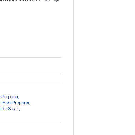
sPreparer
,
eFlashPreparer
,
lderSaver
,