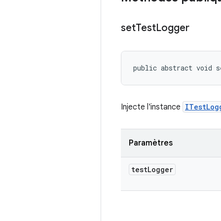
set
Test
Logger
public abstract void s
Injecte l'instance
ITestLog
Paramètres
test
Logger