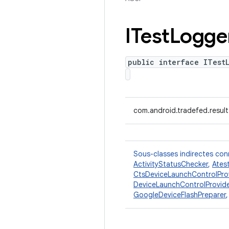
ITest
Logge
public interface ITest
com.android.tradefed.result
Sous-classes indirectes co
ActivityStatusChecker
,
Ates
CtsDeviceLaunchControlPro
DeviceLaunchControlProvide
GoogleDeviceFlashPreparer