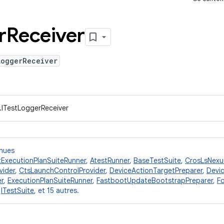
r
Receiver
LoggerReceiver
.ITestLoggerReceiver
nnues
tExecutionPlanSuiteRunner
,
AtestRunner
,
BaseTestSuite
,
CrosLsNexu
vider
,
CtsLaunchControlProvider
,
DeviceActionTargetPreparer
,
Devic
r
,
ExecutionPlanSuiteRunner
,
FastbootUpdateBootstrapPreparer
,
Fo
,
ITestSuite
, et 15 autres.