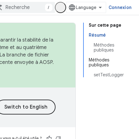
/
Connexion
Sur cette page
Résumé
antir la stabilité de la
Méthodes
ème et au quatrième
publiques
 La branche de fichier
Méthodes
récente envoyée à AOSP.
publiques
setTestLogger
 vous a-t-il été utile ?