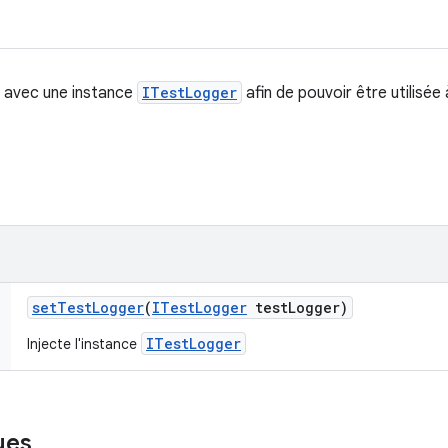
e avec une instance
ITestLogger
afin de pouvoir être utilisée 
set
Test
Logger
(
ITest
Logger
test
Logger)
ITestLogger
Injecte l'instance
ues