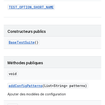
TEST
_
OPTION
_
SHORT
_
NAME
Constructeurs publics
Base
Test
Suite
()
Méthodes publiques
void
add
Config
Patterns
(List<String> patterns)
Ajouter des modèles de configuration