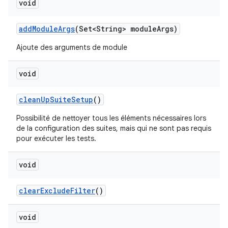
void
add
Module
Args
(Set<String> module
Args)
Ajoute des arguments de module
void
clean
Up
Suite
Setup
()
Possibilité de nettoyer tous les éléments nécessaires lors
de la configuration des suites, mais qui ne sont pas requis
pour exécuter les tests.
void
clear
Exclude
Filter
()
void