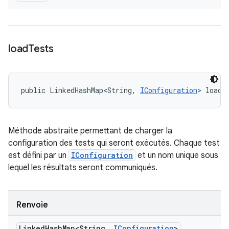
load
Tests
public LinkedHashMap<String, 
IConfiguration
> loadT
Méthode abstraite permettant de charger la
configuration des tests qui seront exécutés. Chaque test
est défini par un
IConfiguration
et un nom unique sous
lequel les résultats seront communiqués.
Renvoie
Linked
Hash
Map<String
,
IConfiguration
>