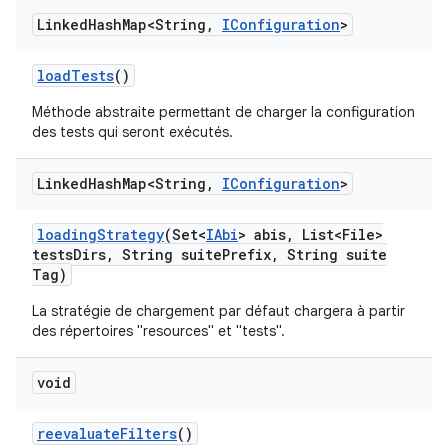
Linked
Hash
Map<String
,
IConfiguration
>
load
Tests
()
Méthode abstraite permettant de charger la configuration
des tests qui seront exécutés.
Linked
Hash
Map<String
,
IConfiguration
>
loading
Strategy
(Set<
IAbi
> abis
,
List<File>
tests
Dirs
,
String suite
Prefix
,
String suite
Tag)
La stratégie de chargement par défaut chargera à partir
des répertoires "resources" et "tests".
void
reevaluate
Filters
()