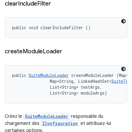
clear
Include
Filter
public void clearIncludeFilter ()
create
Module
Loader
public 
SuiteModuleLoader
 createModuleLoader (Map<S
                Map<String, LinkedHashSet<
SuiteTes
                List<String> testArgs, 

                List<String> moduleArgs)
Créez le
SuiteModuleLoader
responsable du
chargement des
IConfiguration
et attribuez-lui
certaines options.