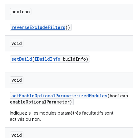
boolean
reverse
Exclude
Filters
()
void
set
Build
(
IBuild
Info
build
Info)
void
set
Enable
Optional
Parameterized
Modules
(boolean
enable
Optional
Parameter)
Indiquez si les modules paramétrés facultatifs sont
activés ou non.
void