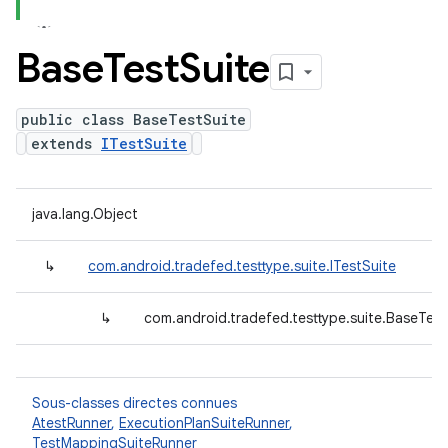
Base
Test
Suite
public class BaseTestSuite
extends
ITestSuite
java.lang.Object
↳
com.android.tradefed.testtype.suite.ITestSuite
↳
com.android.tradefed.testtype.suite.BaseTest
Sous-classes directes connues
AtestRunner
,
ExecutionPlanSuiteRunner
,
TestMappingSuiteRunner