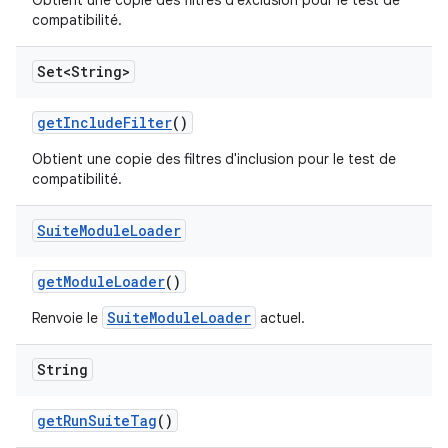
Obtient une copie des filtres d'exclusion pour le test de
compatibilité.
Set<String>
get
Include
Filter
()
Obtient une copie des filtres d'inclusion pour le test de
compatibilité.
Suite
Module
Loader
get
Module
Loader
()
SuiteModuleLoader
Renvoie le
actuel.
String
get
Run
Suite
Tag
()