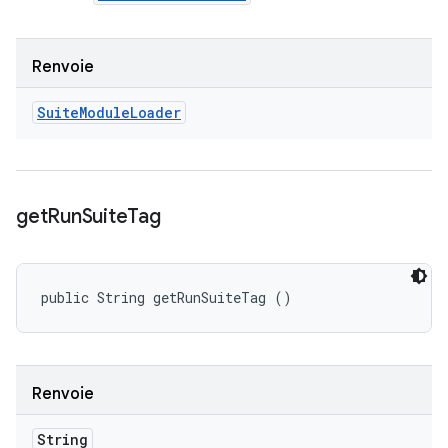
Renvoie
Suite
Module
Loader
get
Run
Suite
Tag
public String getRunSuiteTag ()
Renvoie
String