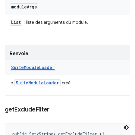
module
Args
List
: liste des arguments du module.
Renvoie
Suite
Module
Loader
Suite
Module
Loader
le
créé.
get
Exclude
Filter
public Set<String> getExcludeFilter ()