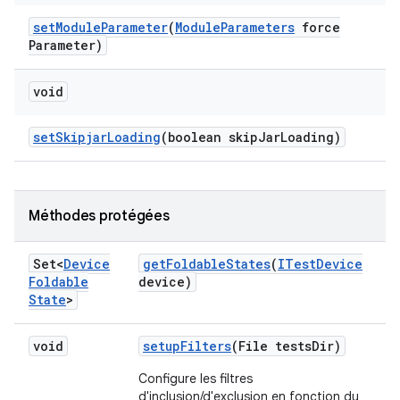
set
Module
Parameter
(
Module
Parameters
force
Parameter)
void
set
Skipjar
Loading
(boolean skip
Jar
Loading)
Méthodes protégées
Set<
Device
get
Foldable
States
(
ITest
Device
Foldable
device)
State
>
void
setup
Filters
(File tests
Dir)
Configure les filtres
d'inclusion/d'exclusion en fonction du