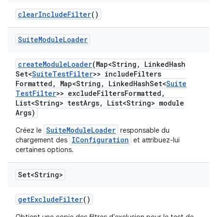
clear
Include
Filter
()
Suite
Module
Loader
create
Module
Loader
(Map<String
,
Linked
Hash
Set<
Suite
Test
Filter
>> include
Filters
Formatted
,
Map<String
,
Linked
Hash
Set<
Suite
Test
Filter
>> exclude
Filters
Formatted
,
List<String> test
Args
,
List<String> module
Args)
SuiteModuleLoader
Créez le
responsable du
IConfiguration
chargement des
et attribuez-lui
certaines options.
Set<String>
get
Exclude
Filter
()