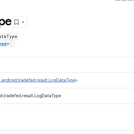
pe
ataType
ype
>
.android.tradefed.result.LogDataType
>
d.tradefed.result.LogDataType