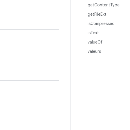
getContentType
getFileExt
isCompressed
isText
valueOf
valeurs