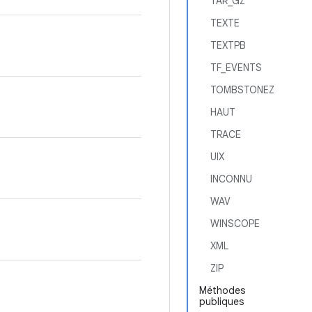
TAR_GZ
TEXTE
TEXTPB
TF_EVENTS
TOMBSTONEZ
HAUT
TRACE
UIX
INCONNU
WAV
WINSCOPE
XML
ZIP
Méthodes
publiques