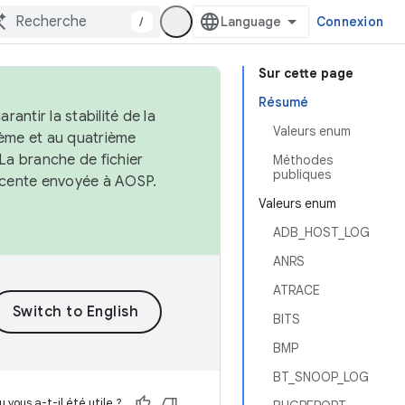
/
Connexion
Sur cette page
Résumé
antir la stabilité de la
Valeurs enum
ème et au quatrième
 La branche de fichier
Méthodes
publiques
récente envoyée à AOSP.
Valeurs enum
ADB_HOST_LOG
ANRS
ATRACE
BITS
BMP
BT_SNOOP_LOG
 vous a-t-il été utile ?