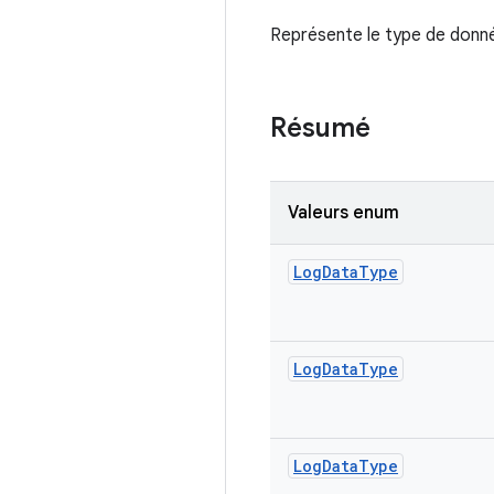
Représente le type de donn
Résumé
Valeurs enum
Log
Data
Type
Log
Data
Type
Log
Data
Type