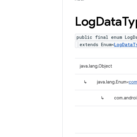
Log
Data
Ty
public final enum LogD
extends Enum<
LogDataT
java.lang.Object
↳
java.lang.Enum<
com
↳
com.androi