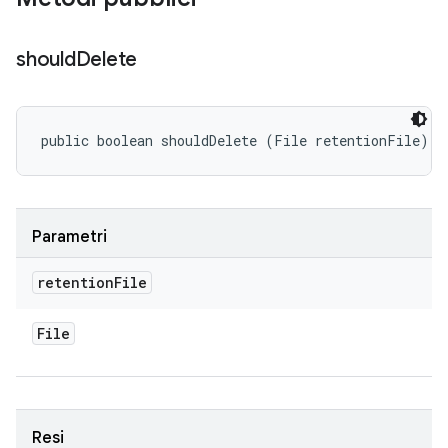
should
Delete
public boolean shouldDelete (File retentionFile)
Parametri
retention
File
File
Resi