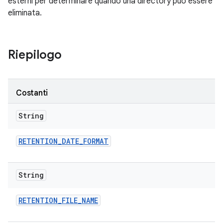
esterni per determinare quando una directory può essere
eliminata.
Riepilogo
Costanti
String
RETENTION
_
DATE
_
FORMAT
String
RETENTION
_
FILE
_
NAME