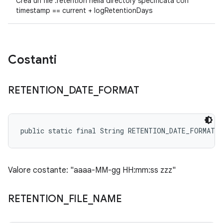
Crea un file .retention nella directory specificata con
timestamp == current + logRetentionDays
Costanti
RETENTION
_
DATE
_
FORMAT
public static final String RETENTION_DATE_FORMAT
Valore costante: "aaaa-MM-gg HH:mm:ss zzz"
RETENTION
_
FILE
_
NAME