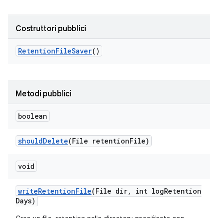
Costruttori pubblici
Retention
File
Saver
()
Metodi pubblici
boolean
should
Delete
(File retention
File)
void
write
Retention
File
(File dir
,
int log
Retention
Days)