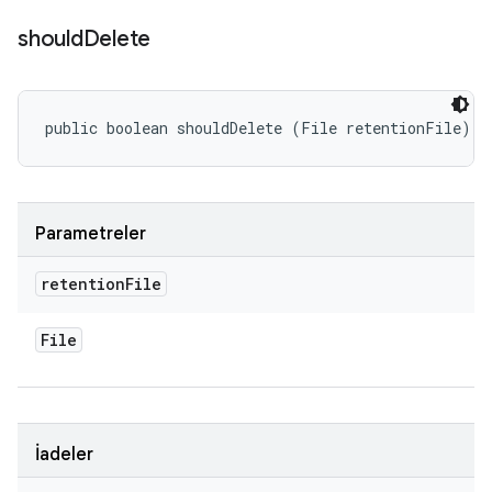
should
Delete
public boolean shouldDelete (File retentionFile)
Parametreler
retention
File
File
İadeler