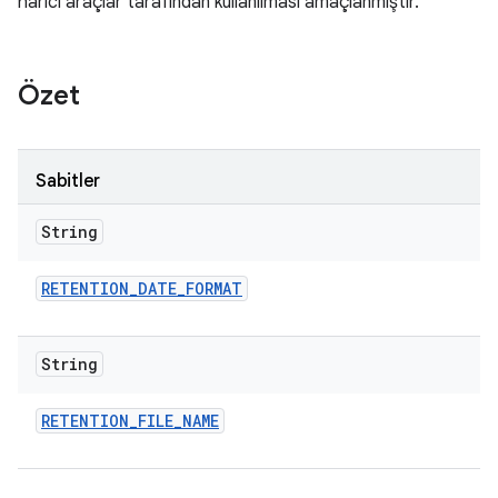
harici araçlar tarafından kullanılması amaçlanmıştır.
Özet
Sabitler
String
RETENTION
_
DATE
_
FORMAT
String
RETENTION
_
FILE
_
NAME