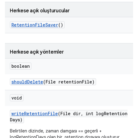
Herkese açık oluşturucular
Retention
File
Saver
()
Herkese açık yöntemler
boolean
should
Delete
(File retention
File)
void
write
Retention
File
(File dir
,
int log
Retention
Days)
Belirtilen dizinde, zaman damgası == geçerli +
logRetentionDays olan bir .retention dosyası oluşturur.