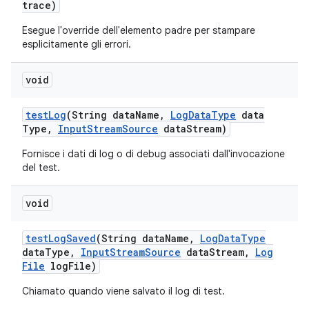
trace)
Esegue l'override dell'elemento padre per stampare
esplicitamente gli errori.
void
test
Log
(String data
Name
,
Log
Data
Type
data
Type
,
Input
Stream
Source
data
Stream)
Fornisce i dati di log o di debug associati dall'invocazione
del test.
void
test
Log
Saved
(String data
Name
,
Log
Data
Type
data
Type
,
Input
Stream
Source
data
Stream
,
Log
File
log
File)
Chiamato quando viene salvato il log di test.