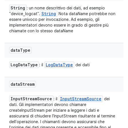
String
: un nome descrittivo dei dati, ad esempio
String
"device_logcat".
Nota dataName potrebbe non
essere univoco per invocazione. Ad esempio, gli
implementatori devono essere in grado di gestire più
chiamate con lo stesso dataName
data
Type
Log
Data
Type
Log
Data
Type
: il
dei dati
data
Stream
Input
Stream
Source
Input
Stream
Source
: il
dei
dati. Gli implementatori devono chiamare
createInputStream per iniziare a leggere i dati e
assicurarsi di chiudere l'InputStream risultante al termine
dell'operazione. I chiamanti devono assicurarsi che
l'origine dei dati rimanga presente e accessibile fino al