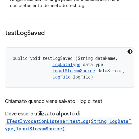
completamento del metodo testLog.
test
Log
Saved
public void testLogSaved (String dataName, 

LogDataType
 dataType, 

InputStreamSource
 dataStream, 

LogFile
 logFile)
Chiamato quando viene salvato il log di test.
Deve essere utilizzato al posto di
ITestInvocationListener.testLog(String,LogDataT
ype,InputStreamSource)
.