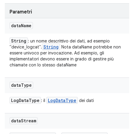
Parametri
data
Name
String
: un nome descrittivo dei dati, ad esempio
String
"device_logcat".
Nota dataName potrebbe non
essere univoco per invocazione. Ad esempio, gli
implementatori devono essere in grado di gestire più
chiamate con lo stesso dataName
data
Type
Log
Data
Type
Log
Data
Type
: il
dei dati
data
Stream