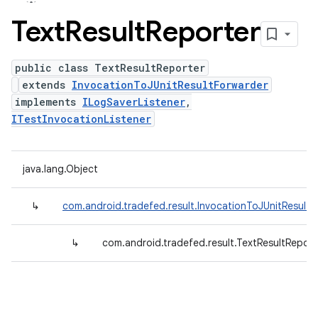
Text
Result
Reporter
public class TextResultReporter
extends
InvocationToJUnitResultForwarder
implements
ILogSaverListener
,
ITestInvocationListener
java.lang.Object
↳
com.android.tradefed.result.InvocationToJUnitResultF
↳
com.android.tradefed.result.TextResultReport