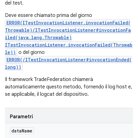
del test.
Deve essere chiamato prima del giorno
ERROR(ITestInvocationListener.invocationFailed(
Throwable)/ITestInvocationListener#invocationFa
iled(java.lang.Throwable)
ITestInvocationListener.invocationFailed(Throwab
le))
o del giorno
ERROR(/ITestInvocationListener#invocationEnded(
long))
Il framework TradeFederation chiamerà
automaticamente questo metodo, fornendo il log host e,
se applicabile, il logcat del dispositivo.
Parametri
data
Name