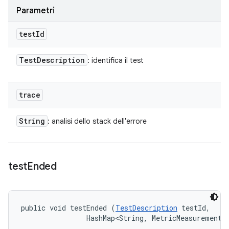
Parametri
test
Id
Test
Description
: identifica il test
trace
String
: analisi dello stack dell'errore
test
Ended
public void testEnded (
TestDescription
 testId, 

                HashMap<String, MetricMeasurement.