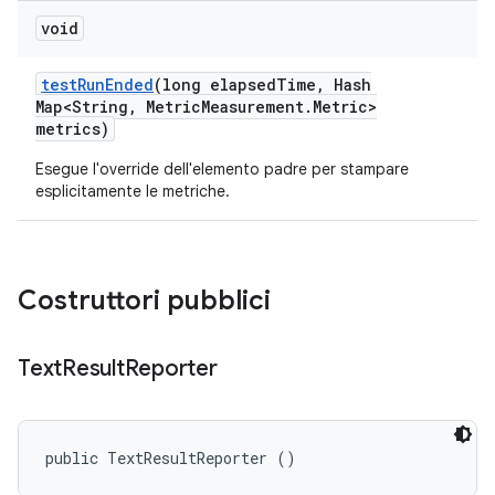
void
test
Run
Ended
(long elapsed
Time
,
Hash
Map<String
,
Metric
Measurement
.
Metric>
metrics)
Esegue l'override dell'elemento padre per stampare
esplicitamente le metriche.
Costruttori pubblici
Text
Result
Reporter
public TextResultReporter ()