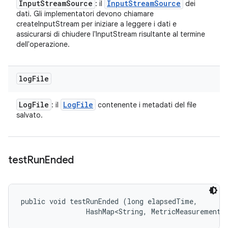
Input
Stream
Source
Input
Stream
Source
: il
dei
dati. Gli implementatori devono chiamare
createInputStream per iniziare a leggere i dati e
assicurarsi di chiudere l'InputStream risultante al termine
dell'operazione.
log
File
Log
File
Log
File
: il
contenente i metadati del file
salvato.
test
Run
Ended
public void testRunEnded (long elapsedTime, 

                HashMap<String, MetricMeasurement.