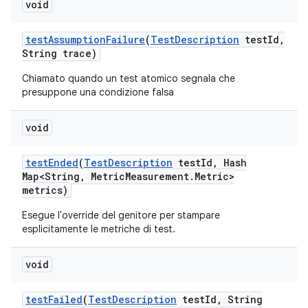
void
test
Assumption
Failure
(
Test
Description
test
Id
,
String trace)
Chiamato quando un test atomico segnala che
presuppone una condizione falsa
void
test
Ended
(
Test
Description
test
Id
,
Hash
Map<String
,
Metric
Measurement
.
Metric>
metrics)
Esegue l'override del genitore per stampare
esplicitamente le metriche di test.
void
test
Failed
(
Test
Description
test
Id
,
String