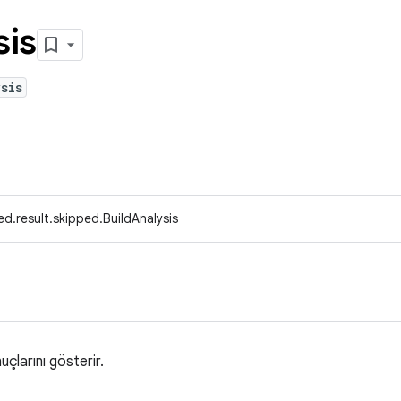
sis
sis
d.result.skipped.BuildAnalysis
uçlarını gösterir.