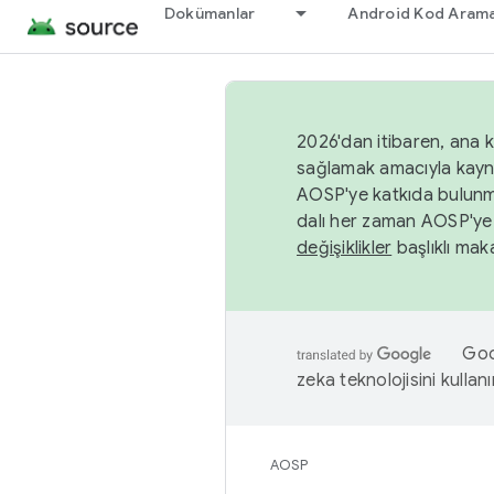
Dokümanlar
Android Kod Arama
2026'dan itibaren, ana k
sağlamak amacıyla kayn
AOSP'ye katkıda bulunm
dalı her zaman AOSP'ye 
değişiklikler
başlıklı maka
Goog
zeka teknolojisini kullanı
AOSP