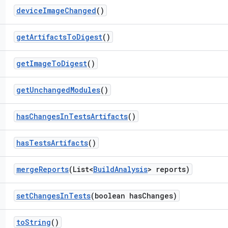
device
Image
Changed
()
get
Artifacts
To
Digest
()
get
Image
To
Digest
()
get
Unchanged
Modules
()
has
Changes
In
Tests
Artifacts
()
has
Tests
Artifacts
()
merge
Reports
(List<
Build
Analysis
> reports)
set
Changes
In
Tests
(boolean has
Changes)
to
String
()