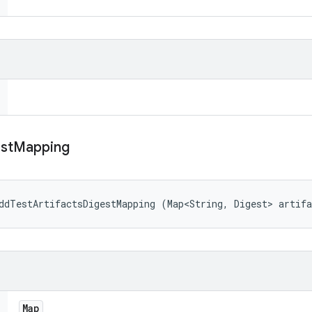
st
Mapping
ddTestArtifactsDigestMapping (Map<String, Digest> artif
Map