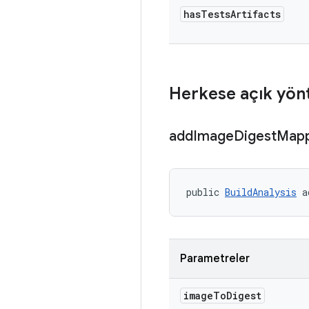
has
Tests
Artifacts
Herkese açık yön
add
Image
Digest
Mapp
public 
BuildAnalysis
 a
Parametreler
image
To
Digest