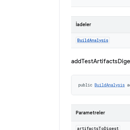
İadeler
Build
Analysis
add
Test
Artifacts
Dige
public 
BuildAnalysis
 a
Parametreler
artifacts
To
Digest