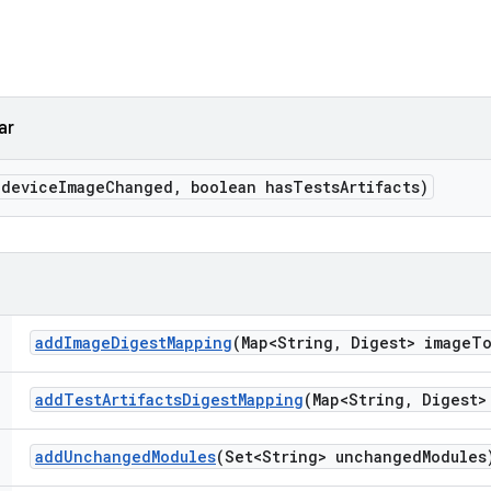
ar
 device
Image
Changed
,
boolean has
Tests
Artifacts)
add
Image
Digest
Mapping
(Map<String
,
Digest> image
T
add
Test
Artifacts
Digest
Mapping
(Map<String
,
Digest> 
add
Unchanged
Modules
(Set<String> unchanged
Modules