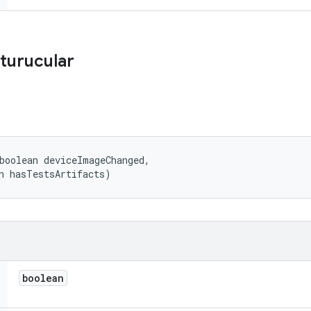
turucular
boolean deviceImageChanged, 

n hasTestsArtifacts)
boolean