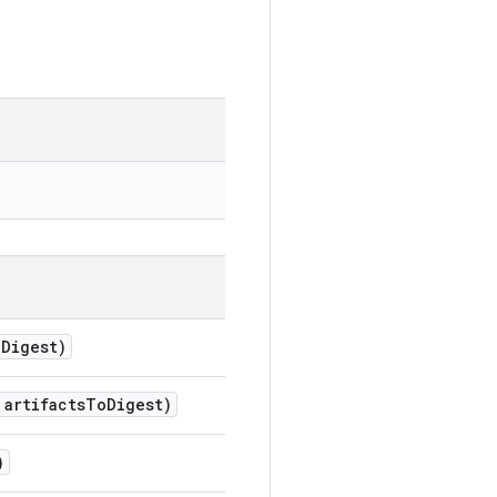
o
Digest)
artifacts
To
Digest)
)