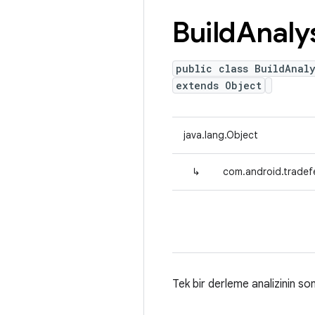
Build
Analy
public class BuildAnaly
extends Object
java.lang.Object
↳
com.android.tradefe
Tek bir derleme analizinin son