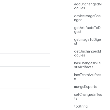
addUnchangedM
odules
deviceImageCha
nged
getArtifactsToDi
gest
getImageToDige
st
getUnchangedM
odules
hasChangesInTe
stsArtifacts
hasTestsArtifact
s
mergeReports
setChangesInTes
ts
toString