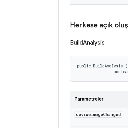
Herkese açık oluş
Build
Analysis
public BuildAnalysis (
                boolea
Parametreler
device
Image
Changed