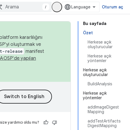
/
Oturum aç
Bu sayfada
Özet
latform kararlılığını
Herkese açık
SP'yi oluşturmak ve
oluşturucular
t-release
manifest
Herkese açık
n
AOSP'de yapılan
yöntemler
Herkese açık
oluşturucular
BuildAnalysis
Herkese açık
yöntemler
addImageDigest
Mapping
addTestArtifacts
 size yardımcı oldu mu?
DigestMapping