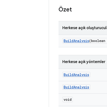
Özet
Herkese açık oluşturucul
Build
Analysis
(boolean
Herkese açık yöntemler
Build
Analysis
Build
Analysis
void