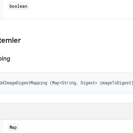
boolean
temler
ing
ddImageDigestMapping (Map<String, Digest> imageToDigest
Map