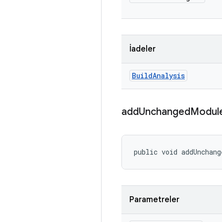
İadeler
Build
Analysis
add
Unchanged
Modul
public void addUnchang
Parametreler