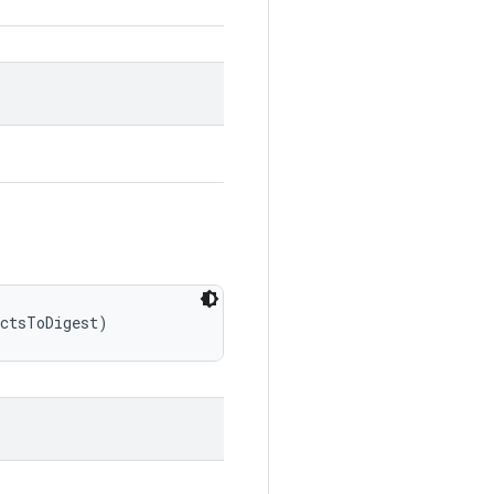
actsToDigest)