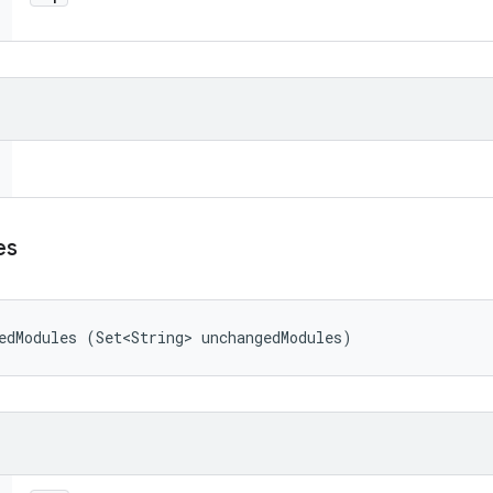
es
edModules (Set<String> unchangedModules)