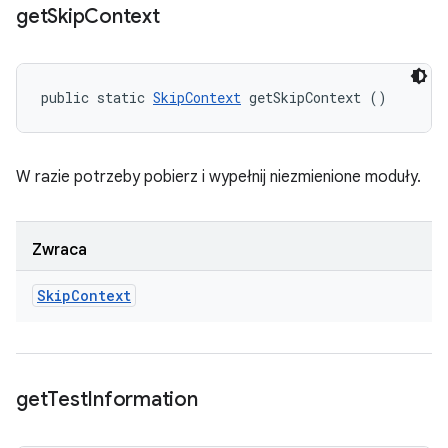
get
Skip
Context
public static 
SkipContext
 getSkipContext ()
W razie potrzeby pobierz i wypełnij niezmienione moduły.
Zwraca
Skip
Context
get
Test
Information