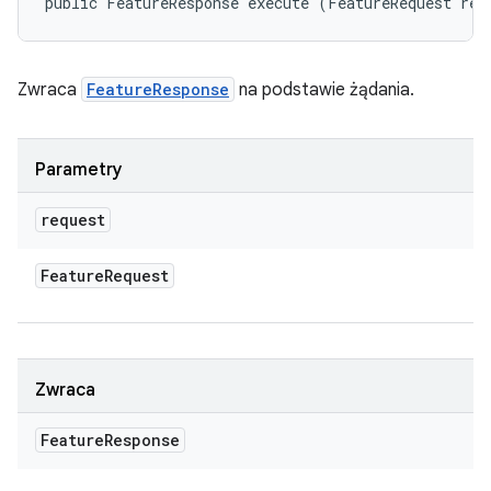
public FeatureResponse execute (FeatureRequest req
Zwraca
FeatureResponse
na podstawie żądania.
Parametry
request
Feature
Request
Zwraca
Feature
Response