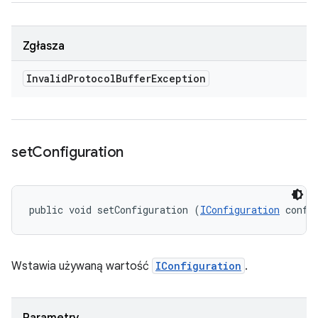
Zgłasza
Invalid
Protocol
Buffer
Exception
set
Configuration
public void setConfiguration (
IConfiguration
 confi
Wstawia używaną wartość
IConfiguration
.