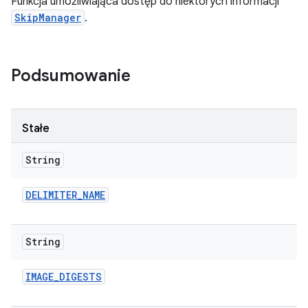
Funkcja umożliwiająca dostęp do niektórych informacji
SkipManager
.
Podsumowanie
Stałe
String
DELIMITER
_
NAME
String
IMAGE
_
DIGESTS