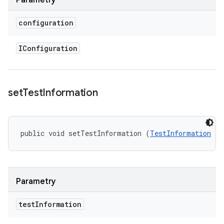
Parametry
configuration
IConfiguration
set
Test
Information
public void setTestInformation (
TestInformation
 te
Parametry
test
Information