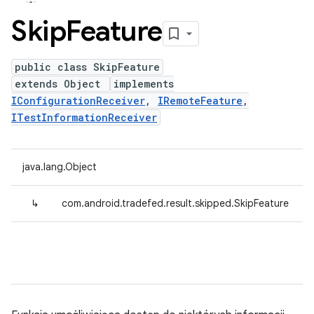
Skip
Feature
public class SkipFeature
extends Object
implements
IConfigurationReceiver
,
IRemoteFeature
,
ITestInformationReceiver
java.lang.Object
↳
com.android.tradefed.result.skipped.SkipFeature