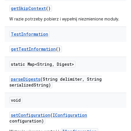
get
Skip
Context
()
W razie potrzeby pobierz i wypełnij niezmienione moduły.
Test
Information
get
Test
Information
()
static Map<String
,
Digest>
parse
Digests
(String delimiter
,
String
serialized
String)
void
set
Configuration
(
IConfiguration
configuration)