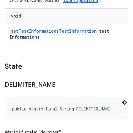
IConfiguration
Wstawia używaną wartość
.
void
set
Test
Information
(
Test
Information
test
Information)
Stałe
DELIMITER
_
NAME
public static final String DELIMITER_NAME
Wartość stała: "delimiter"