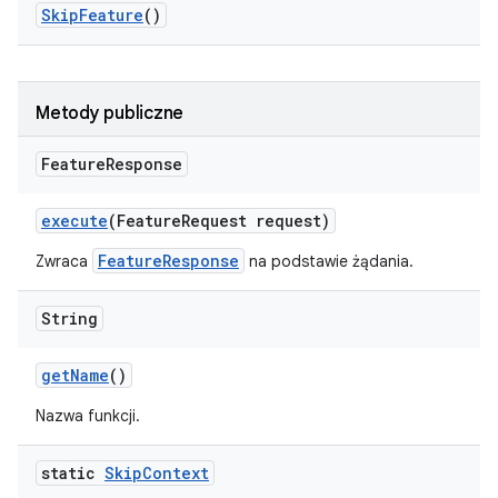
Skip
Feature
()
Metody publiczne
Feature
Response
execute
(Feature
Request request)
FeatureResponse
Zwraca
na podstawie żądania.
String
get
Name
()
Nazwa funkcji.
static
Skip
Context