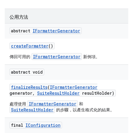
公用方法
abstract
IFormatter
Generator
create
Formatter
()
IFormatterGenerator
傳回可用的
新例項。
abstract void
finalize
Results
(
IFormatter
Generator
generator
,
Suite
Result
Holder
result
Holder)
IFormatterGenerator
處理使用
和
SuiteResultHolder
的步驟，以產生格式化的結果。
final
IConfiguration