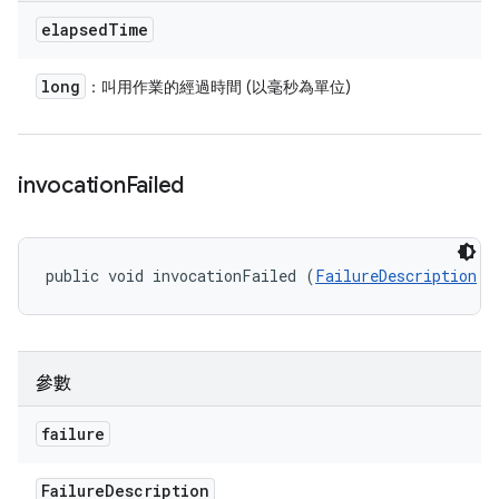
elapsed
Time
long
：叫用作業的經過時間 (以毫秒為單位)
invocation
Failed
public void invocationFailed (
FailureDescription
 f
參數
failure
Failure
Description