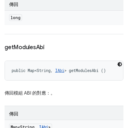
傳回
long
get
Modules
Abi
public Map<String, 
IAbi
> getModulesAbi ()
傳回模組 ABI 的對應：
。
傳回
Map<String
,
IAbi
>