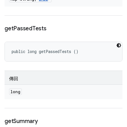
get
Passed
Tests
public long getPassedTests ()
傳回
long
get
Summary