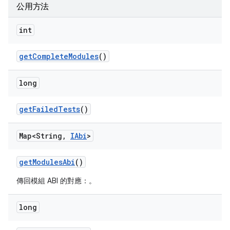
公用方法
int
get
Complete
Modules
()
long
get
Failed
Tests
()
Map<String
,
IAbi
>
get
Modules
Abi
()
傳回模組 ABI 的對應：
。
long