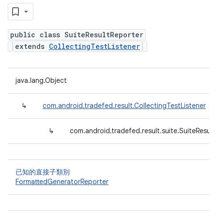
public class SuiteResultReporter
extends
CollectingTestListener
java.lang.Object
↳
com.android.tradefed.result.CollectingTestListener
↳
com.android.tradefed.result.suite.SuiteResult
已知的直接子類別
FormattedGeneratorReporter