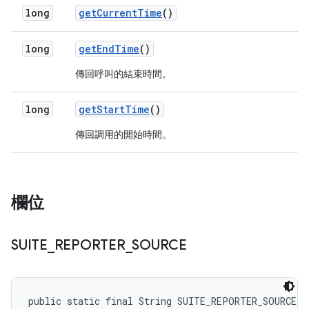
long
get
Current
Time
()
long
get
End
Time
()
傳回呼叫的結束時間。
long
get
Start
Time
()
傳回調用的開始時間。
欄位
SUITE
_
REPORTER
_
SOURCE
public static final String SUITE_REPORTER_SOURCE