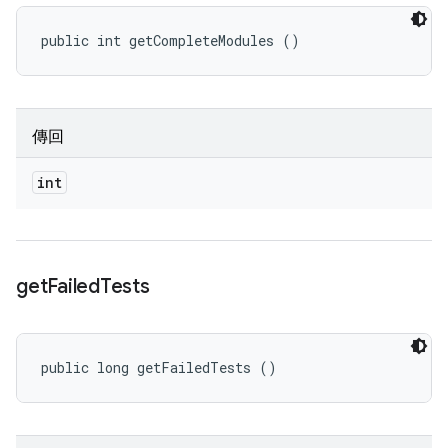
public int getCompleteModules ()
傳回
int
get
Failed
Tests
public long getFailedTests ()