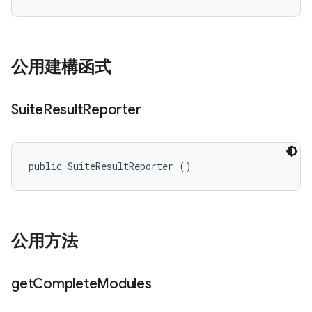
公用建構函式
Suite
Result
Reporter
public SuiteResultReporter ()
公用方法
get
Complete
Modules