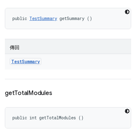
public 
TestSummary
 getSummary ()
傳回
Test
Summary
get
Total
Modules
public int getTotalModules ()