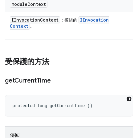
module
Context
IInvocation
Context
IInvocation
：模組的
Context
。
受保護的方法
get
Current
Time
protected long getCurrentTime ()
傳回