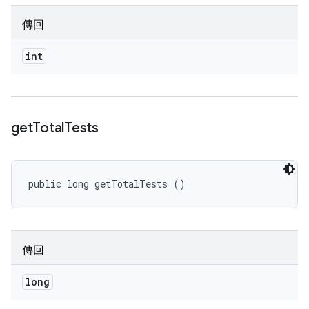
傳回
int
get
Total
Tests
public long getTotalTests ()
傳回
long