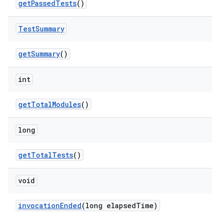
get
Passed
Tests
()
Test
Summary
get
Summary
()
int
get
Total
Modules
()
long
get
Total
Tests
()
void
invocation
Ended
(long elapsed
Time)