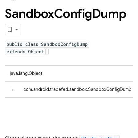
Sandbox
Config
Dump
public class SandboxConfigDump
extends Object
java.lang.Object
↳
com.android.tradefed.sandbox.SandboxConfigDump