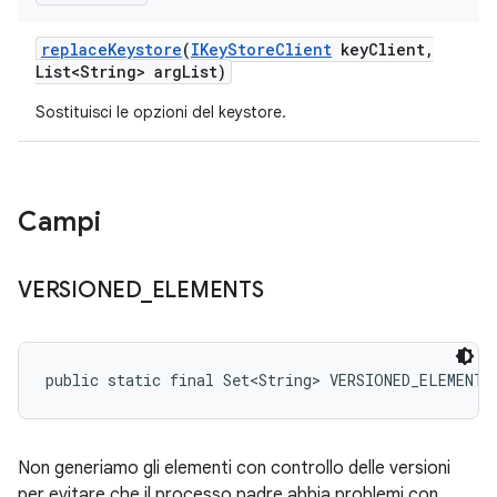
replace
Keystore
(
IKey
Store
Client
key
Client
,
List<String> arg
List)
Sostituisci le opzioni del keystore.
Campi
VERSIONED
_
ELEMENTS
public static final Set<String> VERSIONED_ELEMENTS
Non generiamo gli elementi con controllo delle versioni
per evitare che il processo padre abbia problemi con