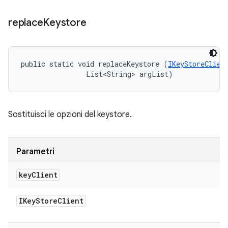
replace
Keystore
public static void replaceKeystore (
IKeyStoreClien
                List<String> argList)
Sostituisci le opzioni del keystore.
Parametri
key
Client
IKey
Store
Client