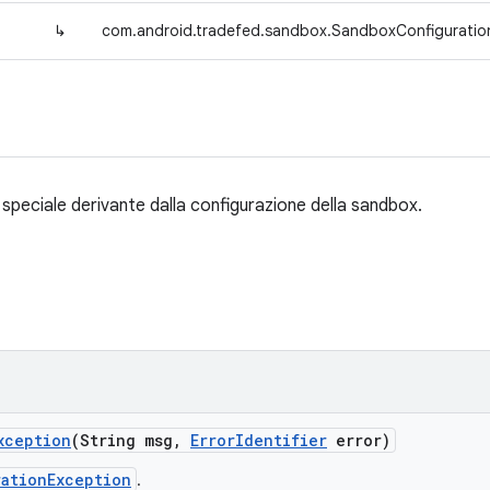
↳
com.android.tradefed.sandbox.SandboxConfiguratio
speciale derivante dalla configurazione della sandbox.
xception
(String msg
,
Error
Identifier
error)
rationException
.