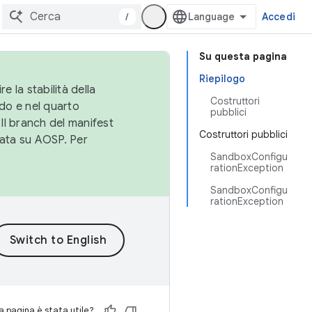
/
Accedi
Su questa pagina
Riepilogo
e la stabilità della
Costruttori
do e nel quarto
pubblici
 Il branch del manifest
Costruttori pubblici
cata su AOSP. Per
SandboxConfigu
rationException
SandboxConfigu
rationException
 pagina è stata utile?