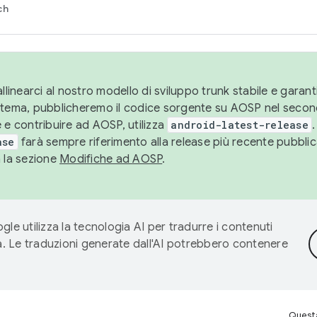
ch
llinearci al nostro modello di sviluppo trunk stabile e garantir
istema, pubblicheremo il codice sorgente su AOSP nel secon
 e contribuire ad AOSP, utilizza
android-latest-release
.
ase
farà sempre riferimento alla release più recente pubbli
a la sezione
Modifiche ad AOSP
.
gle utilizza la tecnologia AI per tradurre i contenuti
ta. Le traduzioni generate dall'AI potrebbero contenere
Questa