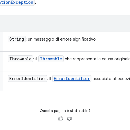
ationException
.
String
: un messaggio di errore significativo
Throwable
Throwable
: il
che rappresenta la causa originale
Error
Identifier
Error
Identifier
: Il
associato all'eccez
Questa pagina è stata utile?