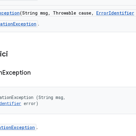
xception
(String msg
,
Throwable cause
,
Error
Identifier
rationException
.
ici
n
Exception
ationException (String msg, 

dentifier
 error)
ationException
.