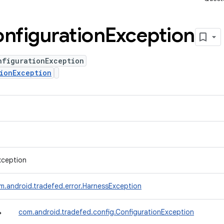
nfiguration
Exception
nfigurationException
ionException
xception
m.android.tradefed.error.HarnessException
↳
com.android.tradefed.config.ConfigurationException