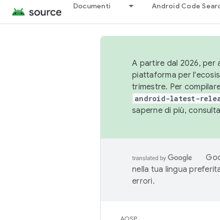
Documenti
Android Code Sear
A partire dal 2026, per a
piattaforma per l'ecos
trimestre. Per compilare
android-latest-rele
saperne di più, consult
Goo
nella tua lingua preferi
errori.
AOSP