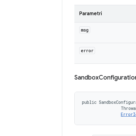
Parametri
msg
error
Sandbox
Configuratio
public SandboxConfigur
                Throwa
ErrorI