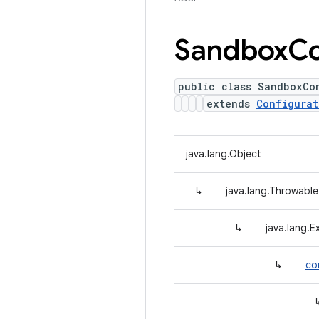
Sandbox
Co
public class SandboxCo
extends
Configurat
java.lang.Object
↳
java.lang.Throwable
↳
java.lang.E
↳
co