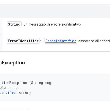
String
: un messaggio di errore significativo
Error
Identifier
Error
Identifier
: Il
associato all'eccez
n
Exception
ationException (String msg, 

ble cause, 

dentifier
 error)