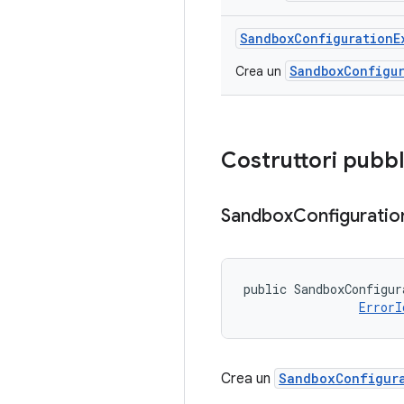
Sandbox
Configuration
E
SandboxConfigu
Crea un
Costruttori pubbl
Sandbox
Configuratio
public SandboxConfigur
ErrorI
Crea un
SandboxConfigur