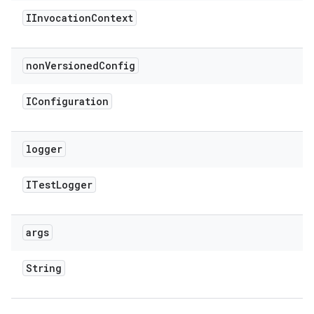
IInvocation
Context
non
Versioned
Config
IConfiguration
logger
ITest
Logger
args
String