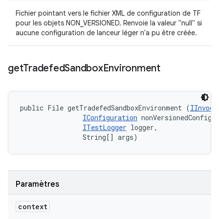
Fichier pointant vers le fichier XML de configuration de TF
pour les objets NON_VERSIONED. Renvoie la valeur "null" si
aucune configuration de lanceur léger n'a pu être créée.
get
Tradefed
Sandbox
Environment
public File getTradefedSandboxEnvironment (
IInvoca
IConfiguration
 nonVersionedConfig, 
ITestLogger
 logger, 

                String[] args)
Paramètres
context