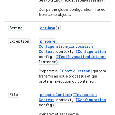
Set<String> exclusion
Patterns)
Dumps the global configuration filtered
from some objects.
String
get
Java
()
Exception
prepare
Configuration
(
IInvocation
Context
context
,
IConfiguration
config
,
ITest
Invocation
Listener
listener)
IConfiguration
Préparez le
qui sera
transmis au sous-processus et qui
pilotera l'exécution du conteneur.
File
prepare
Context
(
IInvocation
Context
context
,
IConfiguration
config)
Préparez et sérialisez le