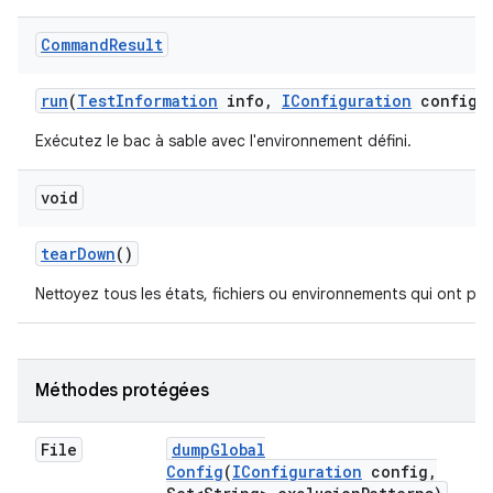
Command
Result
run
(
Test
Information
info
,
IConfiguration
config
,
Exécutez le bac à sable avec l'environnement défini.
void
tear
Down
()
Nettoyez tous les états, fichiers ou environnements qui ont pu 
Méthodes protégées
File
dump
Global
Config
(
IConfiguration
config
,