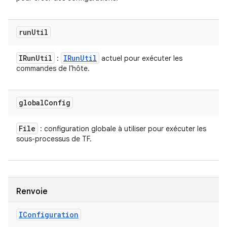
run
Util
IRun
Util
IRun
Util
:
actuel pour exécuter les
commandes de l'hôte.
global
Config
File
: configuration globale à utiliser pour exécuter les
sous-processus de TF.
Renvoie
IConfiguration