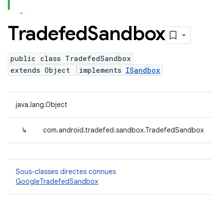
Tradefed
Sandbox
public class TradefedSandbox
extends Object
implements
ISandbox
java.lang.Object
↳
com.android.tradefed.sandbox.TradefedSandbox
Sous-classes directes connues
GoogleTradefedSandbox