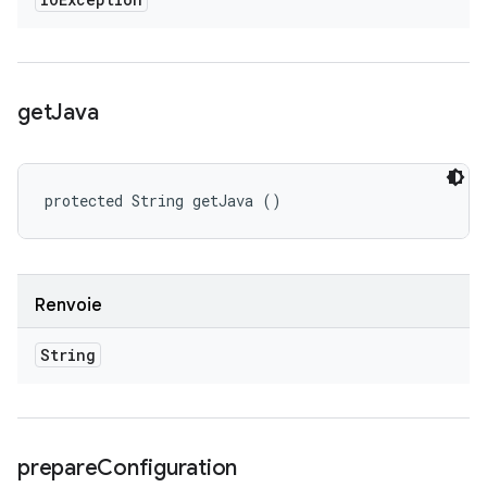
get
Java
protected String getJava ()
Renvoie
String
prepare
Configuration