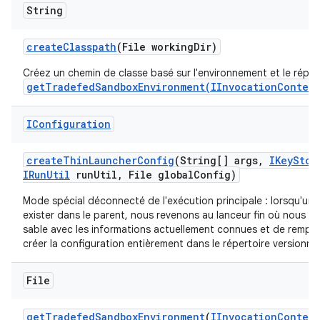
String
create
Classpath
(File working
Dir)
Créez un chemin de classe basé sur l'environnement et le répert
getTradefedSandboxEnvironment(IInvocationContext
IConfiguration
create
Thin
Launcher
Config
(String[] args
,
IKey
Stor
IRun
Util
run
Util
,
File global
Config)
Mode spécial déconnecté de l'exécution principale : lorsqu'un
exister dans le parent, nous revenons au lanceur fin où nous e
sable avec les informations actuellement connues et de remplir 
créer la configuration entièrement dans le répertoire versionné
File
get
Tradefed
Sandbox
Environment
(
IInvocation
Context