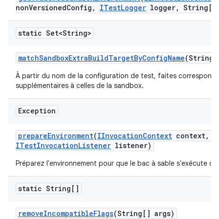
non
Versioned
Config
,
ITest
Logger
logger
,
String[] 
static Set<String>
match
Sandbox
Extra
Build
Target
By
Config
Name
(String 
À partir du nom de la configuration de test, faites correspondr
supplémentaires à celles de la sandbox.
Exception
prepare
Environment
(
IInvocation
Context
context
,
I
ITest
Invocation
Listener
listener)
Préparez l'environnement pour que le bac à sable s'exécute co
static String[]
remove
Incompatible
Flags
(String[] args)