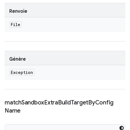
Renvoie
File
Génère
Exception
match
Sandbox
Extra
Build
Target
By
Config
Name