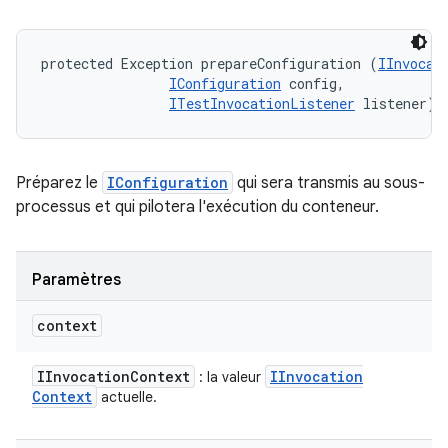
protected Exception prepareConfiguration (
IInvocat
IConfiguration
 config, 

ITestInvocationListener
 listener)
Préparez le
IConfiguration
qui sera transmis au sous-
processus et qui pilotera l'exécution du conteneur.
Paramètres
context
IInvocation
Context
IInvocation
: la valeur
Context
actuelle.