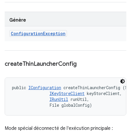
Génère
Configuration
Exception
create
Thin
Launcher
Config
public 
IConfiguration
 createThinLauncherConfig (Str
IKeyStoreClient
 keyStoreClient, 

IRunUtil
 runUtil, 

                File globalConfig)
Mode spécial déconnecté de l'exécution principale :