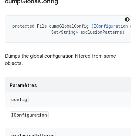
dump
Global
Config
protected File dumpGlobalConfig (
IConfiguration
 co
                Set<String> exclusionPatterns)
Dumps the global configuration filtered from some
objects.
Paramètres
config
IConfiguration
exclusion
Patterns