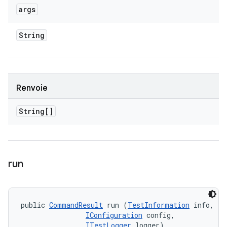
args
String
Renvoie
String[]
run
public 
CommandResult
 run (
TestInformation
 info, 

IConfiguration
 config, 

ITestLogger
 logger)