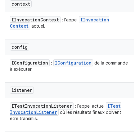
context
IInvocation
Context
IInvocation
: l'appel
Context
actuel.
config
IConfiguration
IConfiguration
:
de la commande
à exécuter.
listener
ITest
Invocation
Listener
ITest
: l'appel actuel
Invocation
Listener
où les résultats finaux doivent
être transmis.