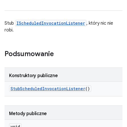
Stub
IScheduledInvocationListener
, który nic nie
robi.
Podsumowanie
Konstruktory publiczne
Stub
Scheduled
Invocation
Listener
()
Metody publiczne
void