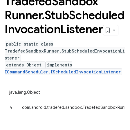
Tradefed
Sandbox
Runner
.
Stub
Scheduled
Invocation
Listener
public static class
TradefedSandboxRunner.StubScheduledInvocationLi
stener
extends Object
implements
ICommandScheduler.IScheduledInvocationListener
java.lang.Object
↳
com.android.tradefed.sandbox.TradefedSandboxRunner