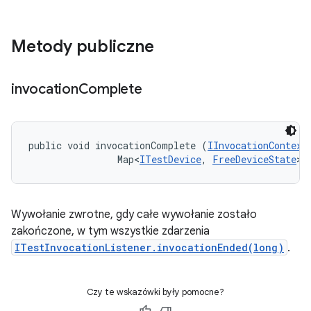
Metody publiczne
invocation
Complete
public void invocationComplete (
IInvocationContext
                Map<
ITestDevice
, 
FreeDeviceState
> 
Wywołanie zwrotne, gdy całe wywołanie zostało
zakończone, w tym wszystkie zdarzenia
ITestInvocationListener.invocationEnded(long)
.
Czy te wskazówki były pomocne?