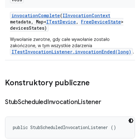
invocation
Complete
(
IInvocation
Context
metadata
,
Map<
ITest
Device
,
Free
Device
State
>
devices
States)
Wywołanie zwrotne, gdy całe wywołanie zostało
zakończone, w tym wszystkie zdarzenia
ITestInvocationListener.invocationEnded(long)
.
Konstruktory publiczne
Stub
Scheduled
Invocation
Listener
public StubScheduledInvocationListener ()