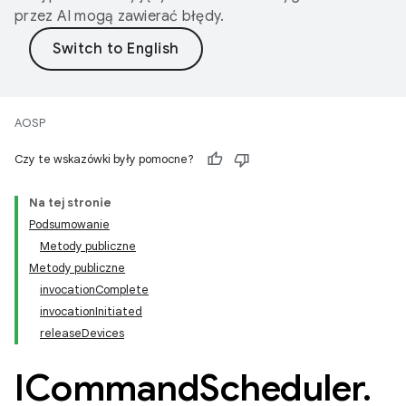
przez AI mogą zawierać błędy.
AOSP
Czy te wskazówki były pomocne?
Na tej stronie
Podsumowanie
Metody publiczne
Metody publiczne
invocationComplete
invocationInitiated
releaseDevices
ICommand
Scheduler
.