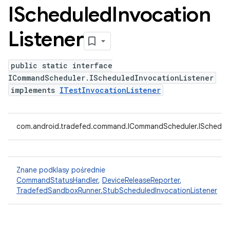
IScheduled
Invocation
Listener
public static interface
ICommandScheduler.IScheduledInvocationListener
implements
ITestInvocationListener
com.android.tradefed.command.ICommandScheduler.ISchedule
Znane podklasy pośrednie
CommandStatusHandler
,
DeviceReleaseReporter
,
TradefedSandboxRunner.StubScheduledInvocationListener