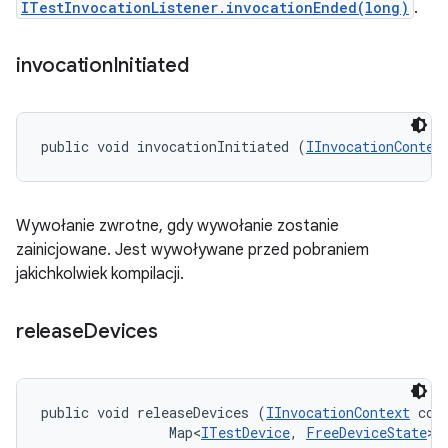
ITestInvocationListener.invocationEnded(long)
.
invocation
Initiated
public void invocationInitiated (
IInvocationContex
Wywołanie zwrotne, gdy wywołanie zostanie
zainicjowane. Jest wywoływane przed pobraniem
jakichkolwiek kompilacji.
release
Devices
public void releaseDevices (
IInvocationContext
 cont
                Map<
ITestDevice
, 
FreeDeviceState
> 