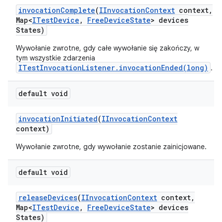
invocation
Complete
(
IInvocation
Context
context
,
Map<
ITest
Device
,
Free
Device
State
> devices
States)
Wywołanie zwrotne, gdy całe wywołanie się zakończy, w
tym wszystkie zdarzenia
ITestInvocationListener.invocationEnded(long)
.
default void
invocation
Initiated
(
IInvocation
Context
context)
Wywołanie zwrotne, gdy wywołanie zostanie zainicjowane.
default void
release
Devices
(
IInvocation
Context
context
,
Map<
ITest
Device
,
Free
Device
State
> devices
States)