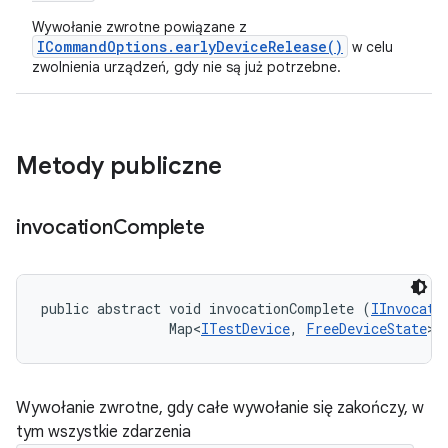
Wywołanie zwrotne powiązane z
ICommandOptions.earlyDeviceRelease()
w celu
zwolnienia urządzeń, gdy nie są już potrzebne.
Metody publiczne
invocation
Complete
public abstract void invocationComplete (
IInvocati
                Map<
ITestDevice
, 
FreeDeviceState
> 
Wywołanie zwrotne, gdy całe wywołanie się zakończy, w
tym wszystkie zdarzenia