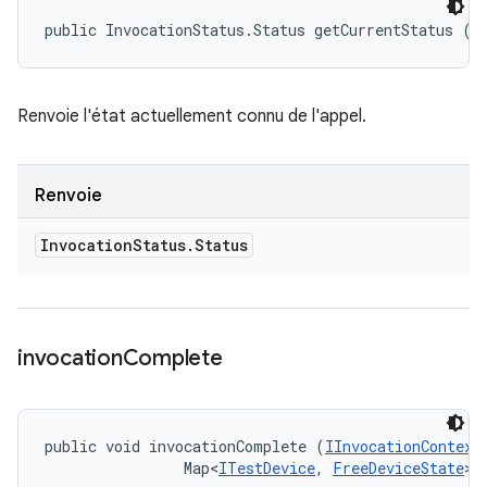
public InvocationStatus.Status getCurrentStatus ()
Renvoie l'état actuellement connu de l'appel.
Renvoie
Invocation
Status
.
Status
invocation
Complete
public void invocationComplete (
IInvocationContext
                Map<
ITestDevice
, 
FreeDeviceState
> 