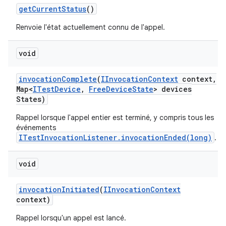
get
Current
Status
()
Renvoie l'état actuellement connu de l'appel.
void
invocation
Complete
(
IInvocation
Context
context
,
Map<
ITest
Device
,
Free
Device
State
> devices
States)
Rappel lorsque l'appel entier est terminé, y compris tous les
événements
ITestInvocationListener.invocationEnded(long)
.
void
invocation
Initiated
(
IInvocation
Context
context)
Rappel lorsqu'un appel est lancé.