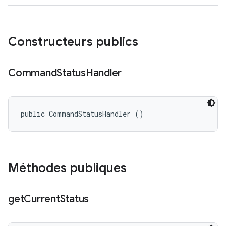
Constructeurs publics
Command
Status
Handler
public CommandStatusHandler ()
Méthodes publiques
get
Current
Status