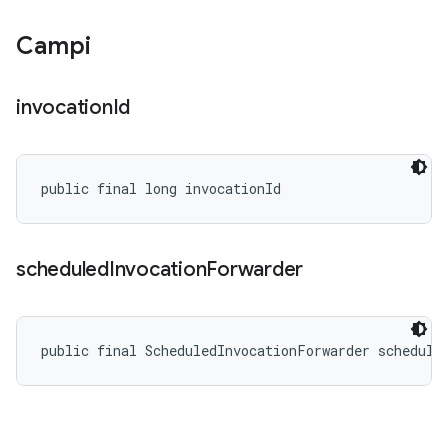
Campi
invocation
Id
public final long invocationId
scheduled
Invocation
Forwarder
public final ScheduledInvocationForwarder schedule