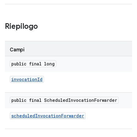
Riepilogo
Campi
public final long
invocation
Id
public final Scheduled
Invocation
Forwarder
scheduled
Invocation
Forwarder