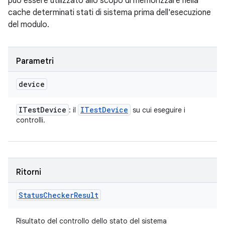
può essere utilizzato allo scopo di memorizzare nella
cache determinati stati di sistema prima dell'esecuzione
del modulo.
Parametri
device
ITest
Device
ITest
Device
: il
su cui eseguire i
controlli.
Ritorni
Status
Checker
Result
Risultato del controllo dello stato del sistema