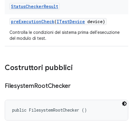
Status
Checker
Result
pre
Execution
Check
(
ITest
Device
device)
Controlla le condizioni del sistema prima dell'esecuzione
del modulo di test.
Costruttori pubblici
Filesystem
Root
Checker
public FilesystemRootChecker ()