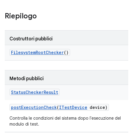
Riepilogo
Costruttori pubblici
Filesystem
Root
Checker
()
Metodi pubblici
Status
Checker
Result
post
Execution
Check
(
ITest
Device
device)
Controlla le condizioni del sistema dopo l'esecuzione del
modulo di test.