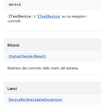
device
ITest
Device
ITest
Device
: il
su cui eseguire i
controlli.
Ritorni
Status
Checker
Result
Risultato del controllo dello stato del sistema
Lanci
Device
Not
Available
Exception