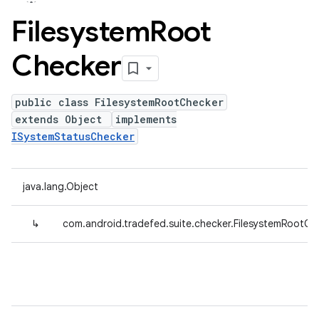
Filesystem
Root
Checker
public class FilesystemRootChecker
extends Object
implements
ISystemStatusChecker
java.lang.Object
↳
com.android.tradefed.suite.checker.FilesystemRootCh