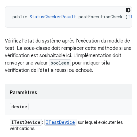
public 
StatusCheckerResult
 postExecutionCheck (
ITe
Vérifiez l'état du système après l'exécution du module de
test. La sous-classe doit remplacer cette méthode si une
vérification est souhaitable ici. L'implémentation doit
renvoyer une valeur
boolean
pour indiquer si la
vérification de l'état a réussi ou échoué.
Paramètres
device
ITest
Device
ITest
Device
:
sur lequel exécuter les
vérifications.