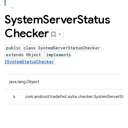
System
Server
Status
Checker
public class SystemServerStatusChecker
extends Object
implements
ISystemStatusChecker
java.lang.Object
↳
com.android.tradefed.suite.checker.SystemServerSta