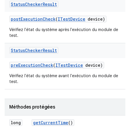
Status
Checker
Result
post
Execution
Check
(
ITest
Device
device)
Vérifiez l'état du système après l'exécution du module de
test.
Status
Checker
Result
pre
Execution
Check
(
ITest
Device
device)
Vérifiez l'état du système avant l'exécution du module de
test.
Méthodes protégées
long
get
Current
Time
()