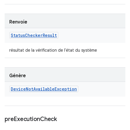
Renvoie
Status
Checker
Result
résultat de la vérification de l'état du système
Génère
Device
Not
Available
Exception
pre
Execution
Check