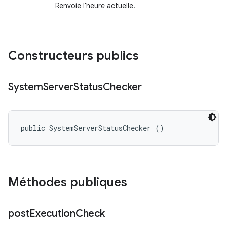
Renvoie l'heure actuelle.
Constructeurs publics
System
Server
Status
Checker
public SystemServerStatusChecker ()
Méthodes publiques
post
Execution
Check