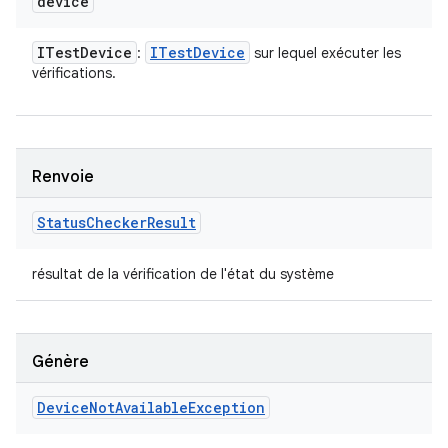
device
ITest
Device
ITest
Device
:
sur lequel exécuter les
vérifications.
Renvoie
Status
Checker
Result
résultat de la vérification de l'état du système
Génère
Device
Not
Available
Exception