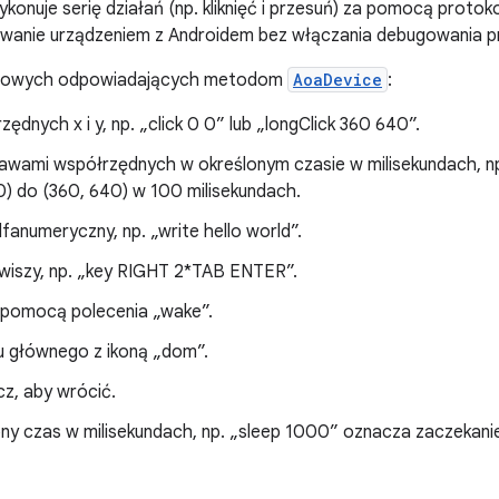
wykonuje serię działań (np. kliknięć i przesuń) za pomocą prot
owanie urządzeniem z Androidem bez włączania debugowania p
kstowych odpowiadających metodom
AoaDevice
:
rzędnych x i y, np. „click 0 0” lub „longClick 360 640”.
awami współrzędnych w określonym czasie w milisekundach, n
 0) do (360, 640) w 100 milisekundach.
fanumeryczny, np. „write hello world”.
lawiszy, np. „key RIGHT 2*TAB ENTER”.
 pomocą polecenia „wake”.
nu głównego z ikoną „dom”.
cz, aby wrócić.
ony czas w milisekundach, np. „sleep 1000” oznacza zaczekanie