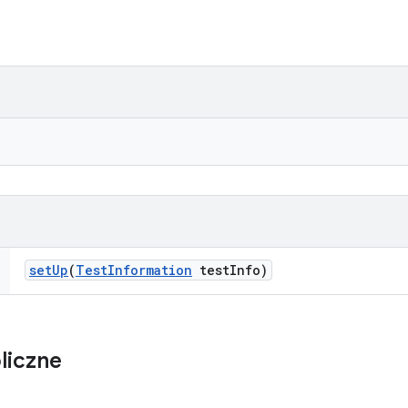
set
Up
(
Test
Information
test
Info)
liczne