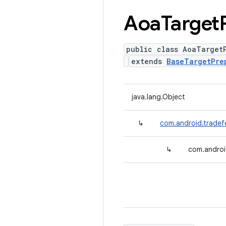
Aoa
Target
public class AoaTarget
extends
BaseTargetPre
java.lang.Object
↳
com.android.tradef
↳
com.androi