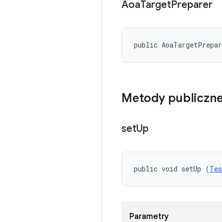
Aoa
Target
Preparer
public AoaTargetPrepa
Metody publiczn
set
Up
public void setUp (
Tes
Parametry