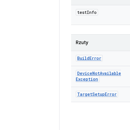
test
Info
Rzuty
Build
Error
Device
Not
Available
Exception
Target
Setup
Error