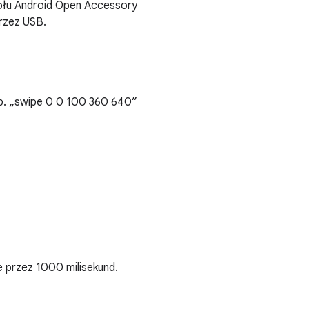
okołu Android Open Accessory
rzez USB.
p. „swipe 0 0 100 360 640”
 przez 1000 milisekund.