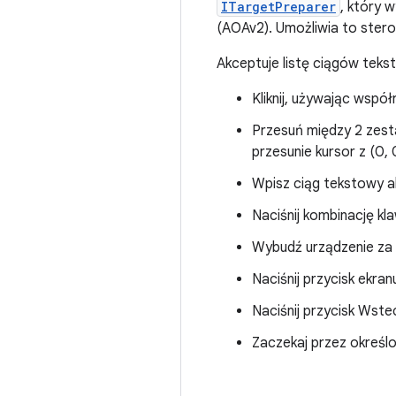
ITargetPreparer
, który 
(AOAv2). Umożliwia to ster
Akceptuje listę ciągów te
Kliknij, używając współ
Przesuń między 2 zest
przesunie kursor z (0,
Wpisz ciąg tekstowy al
Naciśnij kombinację k
Wybudź urządzenie za
Naciśnij przycisk ekra
Naciśnij przycisk Wste
Zaczekaj przez określ