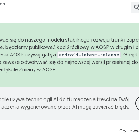
rch
wać się do naszego modelu stabilnego rozwoju trunk i zape
e, będziemy publikować kod źródłowy w AOSP w drugim i c
enia AOSP używaj gałęzi
android-latest-release
. Gałąź
 zawsze odwoływać się do najnowszej wersji przesłanej do
 artykule
Zmiany w AOSP
.
gle używa technologii AI do tłumaczenia treści na Twój
umaczenia wygenerowane przez AI mogą zawierać błędy.
Czy te ws