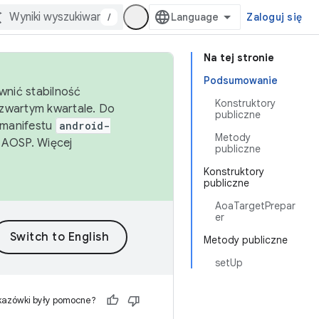
/
Zaloguj się
Na tej stronie
Podsumowanie
wnić stabilność
Konstruktory
zwartym kwartale. Do
publiczne
 manifestu
android-
Metody
 AOSP. Więcej
publiczne
Konstruktory
publiczne
AoaTargetPrepar
er
Metody publiczne
setUp
kazówki były pomocne?