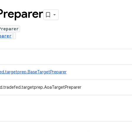
Preparer
Preparer
parer
ed.targetprep.BaseTargetPreparer
d.tradefed.targetprep.AoaTargetPreparer