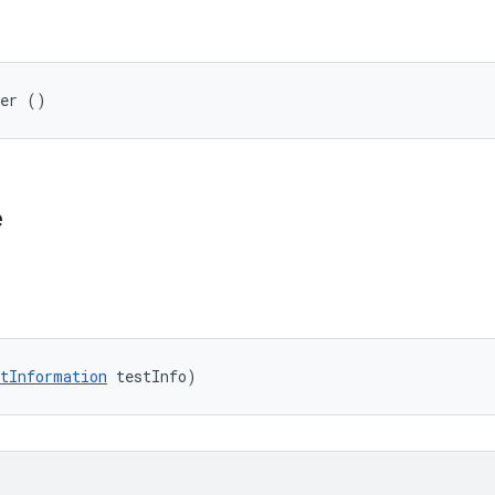
rer ()
e
tInformation
 testInfo)