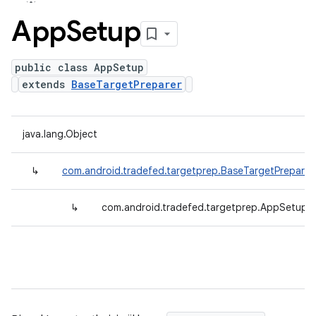
App
Setup
public class AppSetup
extends
BaseTargetPreparer
java.lang.Object
↳
com.android.tradefed.targetprep.BaseTargetPreparer
↳
com.android.tradefed.targetprep.AppSetup