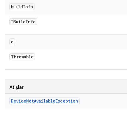
build
Info
IBuild
Info
e
Throwable
Atışlar
Device
Not
Available
Exception