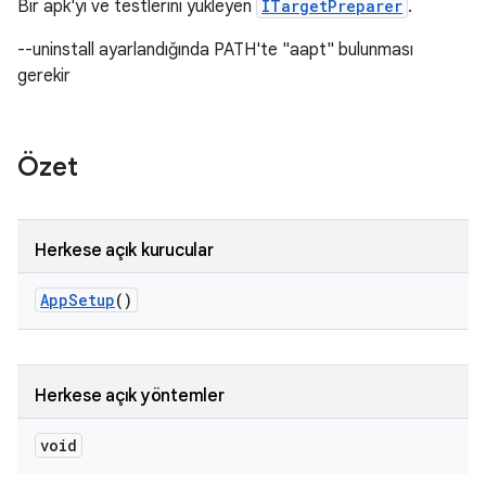
Bir apk'yı ve testlerini yükleyen
ITargetPreparer
.
--uninstall ayarlandığında PATH'te "aapt" bulunması
gerekir
Özet
Herkese açık kurucular
App
Setup
()
Herkese açık yöntemler
void