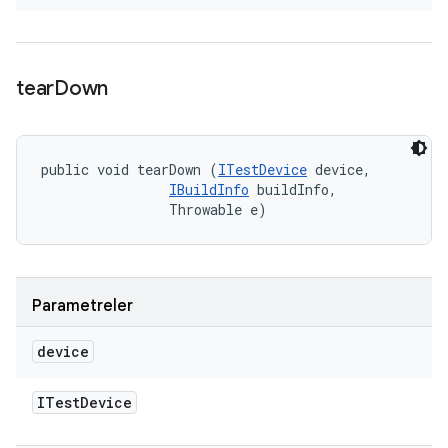
tear
Down
public void tearDown (
ITestDevice
 device, 

IBuildInfo
 buildInfo, 

                Throwable e)
Parametreler
device
ITest
Device