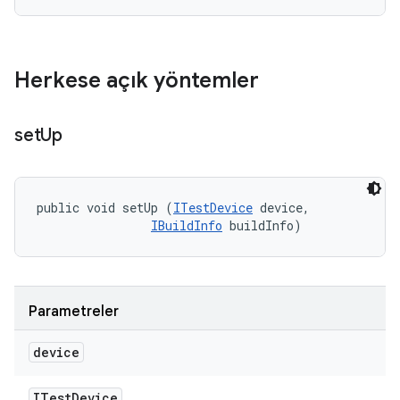
Herkese açık yöntemler
set
Up
public void setUp (
ITestDevice
 device, 

IBuildInfo
 buildInfo)
Parametreler
device
ITest
Device