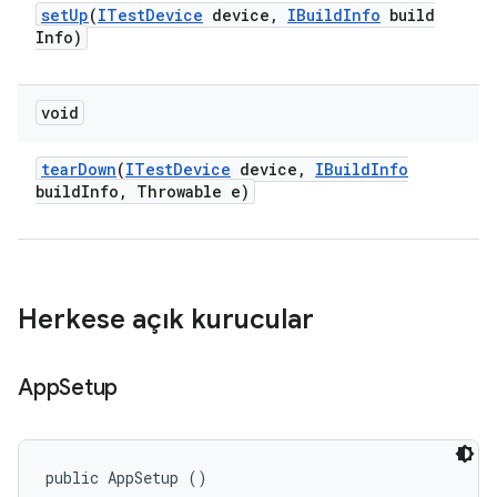
set
Up
(
ITest
Device
device
,
IBuild
Info
build
Info)
void
tear
Down
(
ITest
Device
device
,
IBuild
Info
build
Info
,
Throwable e)
Herkese açık kurucular
App
Setup
public AppSetup ()