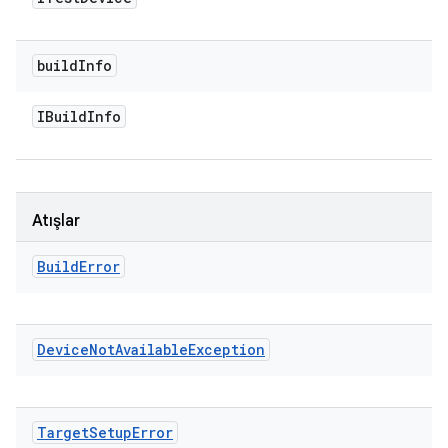
build
Info
IBuild
Info
Atışlar
Build
Error
Device
Not
Available
Exception
Target
Setup
Error