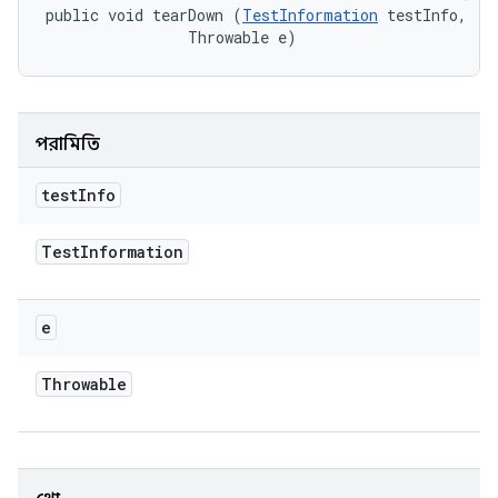
public void tearDown (
TestInformation
 testInfo, 

                Throwable e)
পরামিতি
test
Info
Test
Information
e
Throwable