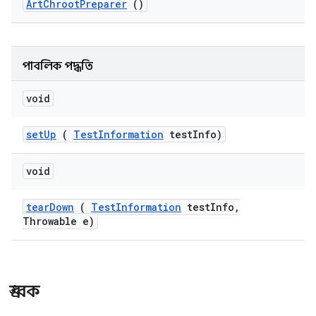
Art
Chroot
Preparer
()
পাবলিক পদ্ধতি
void
set
Up
(
Test
Information
test
Info)
void
tear
Down
(
Test
Information
test
Info
,
Throwable e)
ধ্রুবক