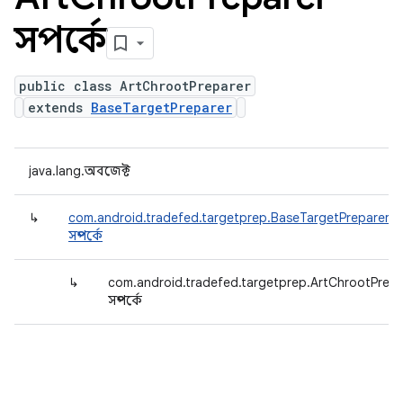
সম্পর্কে
public class ArtChrootPreparer
extends
BaseTargetPreparer
java.lang.অবজেক্ট
↳
com.android.tradefed.targetprep.BaseTargetPreparer
সম্পর্কে
↳
com.android.tradefed.targetprep.ArtChrootPrepa
সম্পর্কে