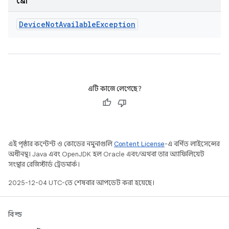
থ্রো
Device
Not
Available
Exception
এটি কাজে লেগেছে?
এই পৃষ্ঠার কন্টেন্ট ও কোডের নমুনাগুলি
Content License
-এ বর্ণিত লাইসেন্সের
অধীনস্থ। Java এবং OpenJDK হল Oracle এবং/অথবা তার অ্যাফিলিয়েট
সংস্থার রেজিস্টার্ড ট্রেডমার্ক।
2025-12-04 UTC-তে শেষবার আপডেট করা হয়েছে।
বিল্ড