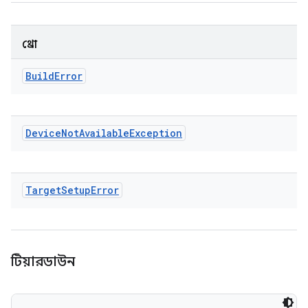
থ্রো
Build
Error
Device
Not
Available
Exception
Target
Setup
Error
টিয়ারডাউন