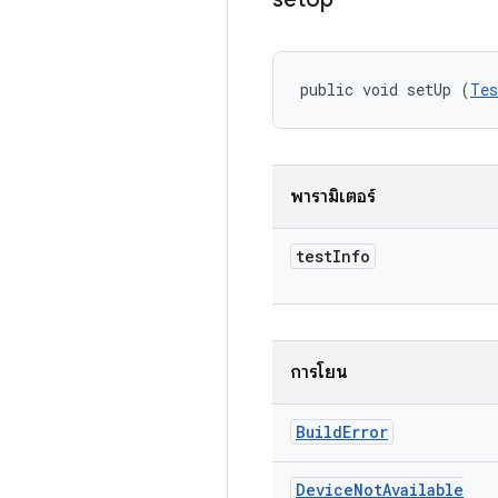
public void setUp (
Tes
พารามิเตอร์
test
Info
การโยน
Build
Error
Device
Not
Available