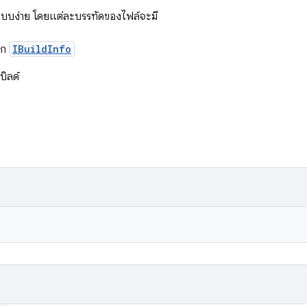
าแบบง่าย โดยแต่ละบรรทัดของไฟล์จะมี
าก
IBuildInfo
ิลด์