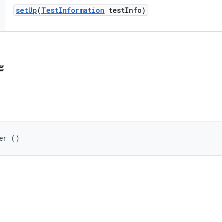
set
Up
(
Test
Information
test
Info)
ะ
er ()