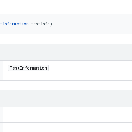
tInformation
 testInfo)
Test
Information