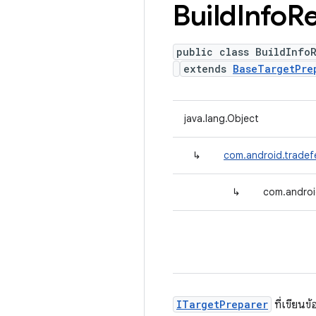
Build
Info
R
public class BuildInfo
extends
BaseTargetPre
java.lang.Object
↳
com.android.tradef
↳
com.androi
ITargetPreparer
ที่เขียนข