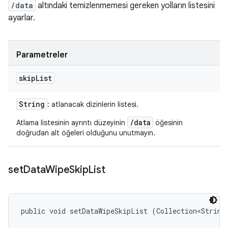
/data
altındaki temizlenmemesi gereken yolların listesini
ayarlar.
Parametreler
skip
List
String
: atlanacak dizinlerin listesi.
/data
Atlama listesinin ayrıntı düzeyinin
öğesinin
doğrudan alt öğeleri olduğunu unutmayın.
set
Data
Wipe
Skip
List
public void setDataWipeSkipList (Collection<String