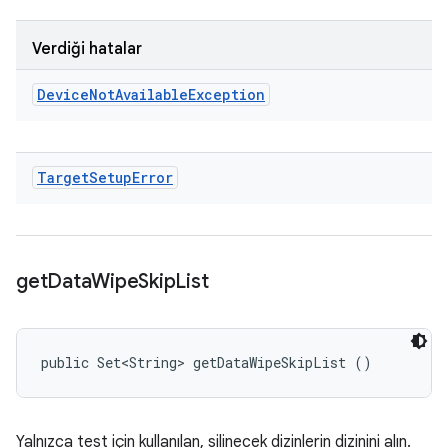
Verdiği hatalar
Device
Not
Available
Exception
Target
Setup
Error
get
Data
Wipe
Skip
List
public Set<String> getDataWipeSkipList ()
Yalnızca test için kullanılan, silinecek dizinlerin dizinini alın.