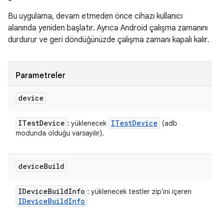
Bu uygulama, devam etmeden önce cihazı kullanıcı
alanında yeniden başlatır. Ayrıca Android çalışma zamanını
durdurur ve geri döndüğünüzde çalışma zamanı kapalı kalır.
Parametreler
device
ITest
Device
ITest
Device
: yüklenecek
(adb
modunda olduğu varsayılır).
device
Build
IDevice
Build
Info
: yüklenecek testler zip'ini içeren
IDevice
Build
Info