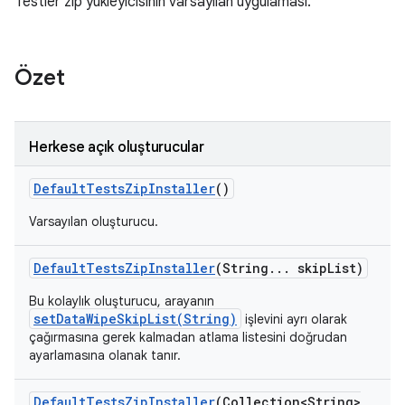
Testler zip yükleyicisinin varsayılan uygulaması.
Özet
Herkese açık oluşturucular
Default
Tests
Zip
Installer
()
Varsayılan oluşturucu.
Default
Tests
Zip
Installer
(String
.
.
.
skip
List)
Bu kolaylık oluşturucu, arayanın
setDataWipeSkipList(String)
işlevini ayrı olarak
çağırmasına gerek kalmadan atlama listesini doğrudan
ayarlamasına olanak tanır.
Default
Tests
Zip
Installer
(Collection<String>