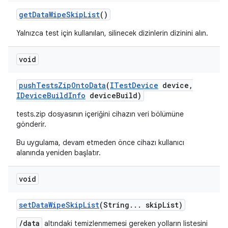
get
Data
Wipe
Skip
List
()
Yalnızca test için kullanılan, silinecek dizinlerin dizinini alın.
void
push
Tests
Zip
Onto
Data
(
ITest
Device
device
,
IDevice
Build
Info
device
Build)
tests.zip dosyasının içeriğini cihazın veri bölümüne
gönderir.
Bu uygulama, devam etmeden önce cihazı kullanıcı
alanında yeniden başlatır.
void
set
Data
Wipe
Skip
List
(String
.
.
.
skip
List)
/data
altındaki temizlenmemesi gereken yolların listesini