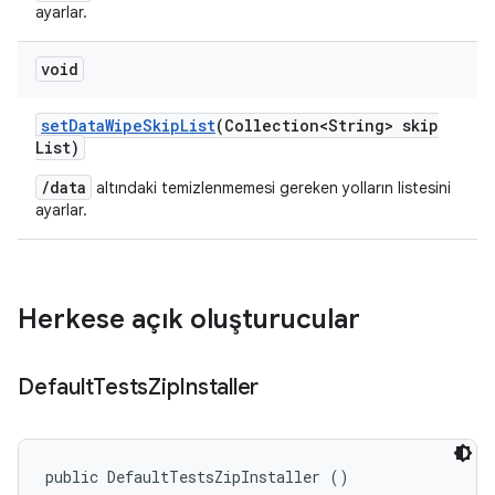
ayarlar.
void
set
Data
Wipe
Skip
List
(Collection<String> skip
List)
/data
altındaki temizlenmemesi gereken yolların listesini
ayarlar.
Herkese açık oluşturucular
Default
Tests
Zip
Installer
public DefaultTestsZipInstaller ()