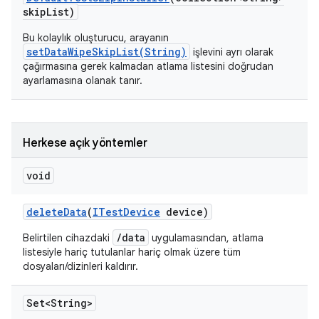
skip
List)
Bu kolaylık oluşturucu, arayanın
setDataWipeSkipList(String)
işlevini ayrı olarak
çağırmasına gerek kalmadan atlama listesini doğrudan
ayarlamasına olanak tanır.
Herkese açık yöntemler
void
delete
Data
(
ITest
Device
device)
/data
Belirtilen cihazdaki
uygulamasından, atlama
listesiyle hariç tutulanlar hariç olmak üzere tüm
dosyaları/dizinleri kaldırır.
Set<String>