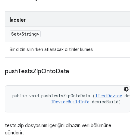
İadeler
Set<String>
Bir dizin silinirken atlanacak dizinler kümesi
push
Tests
Zip
Onto
Data
public void pushTestsZipOntoData (
ITestDevice
 devi
IDeviceBuildInfo
 deviceBuild)
tests.zip dosyasının içeriğini cihazın veri bölümüne
gönderir.