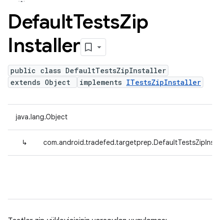
Default
Tests
Zip
Installer
public class DefaultTestsZipInstaller
extends Object
implements
ITestsZipInstaller
java.lang.Object
↳
com.android.tradefed.targetprep.DefaultTestsZipInsta