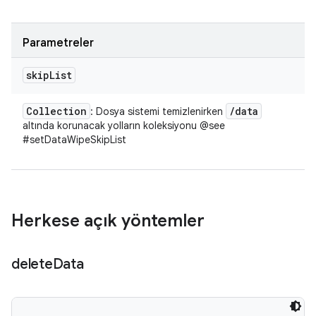
Parametreler
skip
List
Collection
/
data
: Dosya sistemi temizlenirken
altında korunacak yolların koleksiyonu @see
#setDataWipeSkipList
Herkese açık yöntemler
delete
Data