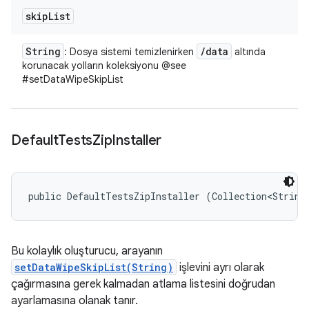
skip
List
String
/
data
: Dosya sistemi temizlenirken
altında
korunacak yolların koleksiyonu @see
#setDataWipeSkipList
Default
Tests
Zip
Installer
public DefaultTestsZipInstaller (Collection<String
Bu kolaylık oluşturucu, arayanın
setDataWipeSkipList(String)
işlevini ayrı olarak
çağırmasına gerek kalmadan atlama listesini doğrudan
ayarlamasına olanak tanır.