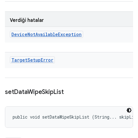
Verdiği hatalar
Device
Not
Available
Exception
Target
Setup
Error
set
Data
Wipe
Skip
List
public void setDataWipeSkipList (String... skipLis