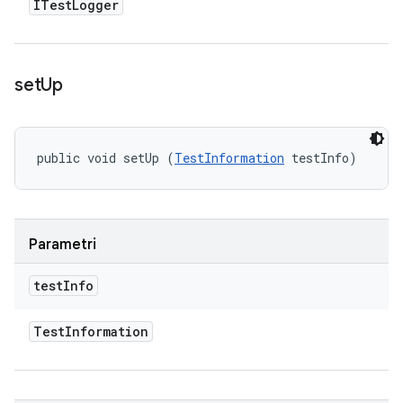
ITest
Logger
set
Up
public void setUp (
TestInformation
 testInfo)
Parametri
test
Info
Test
Information