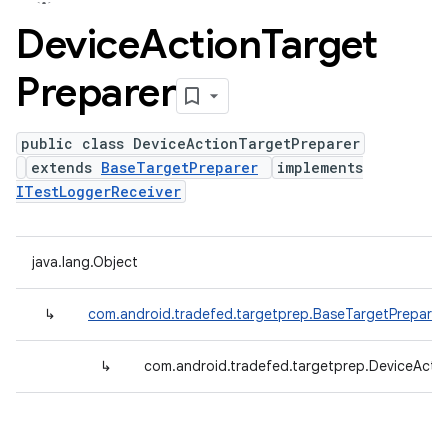
Device
Action
Target
Preparer
public class DeviceActionTargetPreparer
extends
BaseTargetPreparer
implements
ITestLoggerReceiver
java.lang.Object
↳
com.android.tradefed.targetprep.BaseTargetPreparer
↳
com.android.tradefed.targetprep.DeviceActi