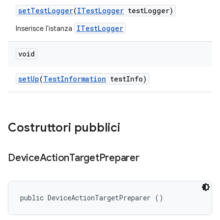
set
Test
Logger
(
ITest
Logger
test
Logger)
ITestLogger
Inserisce l'istanza
void
set
Up
(
Test
Information
test
Info)
Costruttori pubblici
Device
Action
Target
Preparer
public DeviceActionTargetPreparer ()