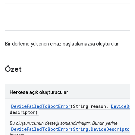
Bir derleme yüklenen cihaz başlatılamazsa oluşturulur.
Özet
Herkese açık oluşturucular
Device
Failed
To
Boot
Error
(String reason
,
Device
Des
descriptor)
Bu oluşturucunun desteği sonlandırılmıştır. Bunun yerine
DeviceFailedToBootError(String,DeviceDescriptor,