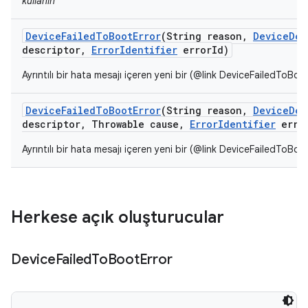
kullanın
Device
Failed
To
Boot
Error
(String reason
,
Device
Des
descriptor
,
Error
Identifier
error
Id)
Ayrıntılı bir hata mesajı içeren yeni bir (@link DeviceFailedToBoo
Device
Failed
To
Boot
Error
(String reason
,
Device
Des
descriptor
,
Throwable cause
,
Error
Identifier
erro
Ayrıntılı bir hata mesajı içeren yeni bir (@link DeviceFailedToBoo
Herkese açık oluşturucular
Device
Failed
To
Boot
Error