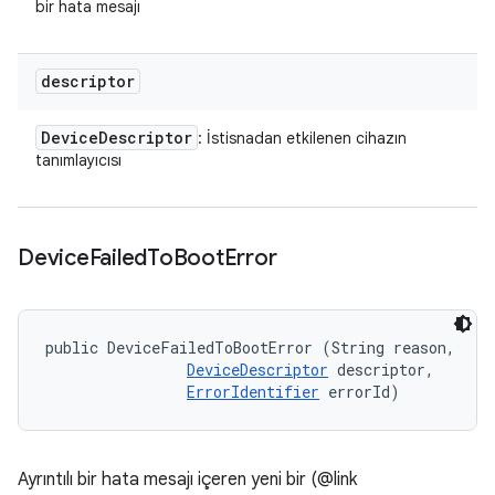
bir hata mesajı
descriptor
Device
Descriptor
: İstisnadan etkilenen cihazın
tanımlayıcısı
Device
Failed
To
Boot
Error
public DeviceFailedToBootError (String reason, 

DeviceDescriptor
 descriptor, 

ErrorIdentifier
 errorId)
Ayrıntılı bir hata mesajı içeren yeni bir (@link