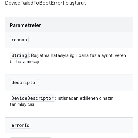
DeviceFailedToBootError} oluşturur.
Parametreler
reason
String
: Başlatma hatasıyla ilgili daha fazla ayrıntı veren
bir hata mesajı
descriptor
Device
Descriptor
: İstisnadan etkilenen cihazın
tanımlayıcısı
error
Id