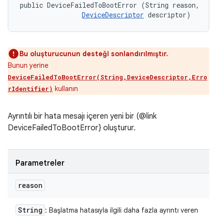
public DeviceFailedToBootError (String reason, 

DeviceDescriptor
 descriptor)
Bu oluşturucunun desteği sonlandırılmıştır.
Bunun yerine
DeviceFailedToBootError(String,DeviceDescriptor,Erro
kullanın
rIdentifier)
Ayrıntılı bir hata mesajı içeren yeni bir (@link
DeviceFailedToBootError} oluşturur.
Parametreler
reason
String
: Başlatma hatasıyla ilgili daha fazla ayrıntı veren