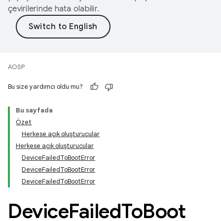
çevirilerinde hata olabilir.
AOSP
Bu size yardımcı oldu mu?
Bu sayfada
Özet
Herkese açık oluşturucular
Herkese açık oluşturucular
DeviceFailedToBootError
DeviceFailedToBootError
DeviceFailedToBootError
Device
Failed
To
Boot