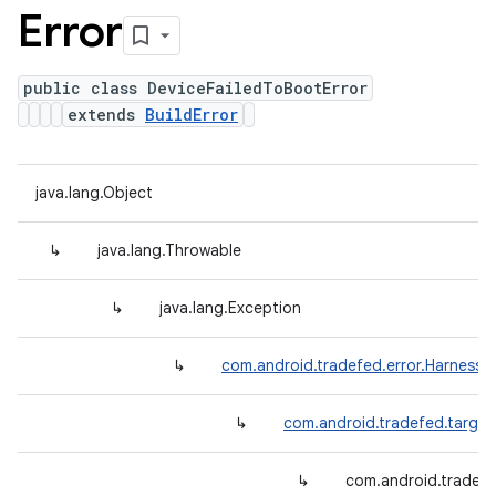
Error
public class DeviceFailedToBootError
extends
BuildError
java.lang.Object
↳
java.lang.Throwable
↳
java.lang.Exception
↳
com.android.tradefed.error.HarnessE
↳
com.android.tradefed.target
↳
com.android.tradefe