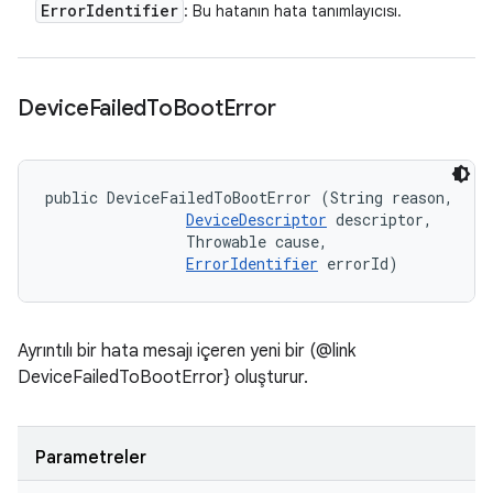
Error
Identifier
: Bu hatanın hata tanımlayıcısı.
Device
Failed
To
Boot
Error
public DeviceFailedToBootError (String reason, 

DeviceDescriptor
 descriptor, 

                Throwable cause, 

ErrorIdentifier
 errorId)
Ayrıntılı bir hata mesajı içeren yeni bir (@link
DeviceFailedToBootError} oluşturur.
Parametreler