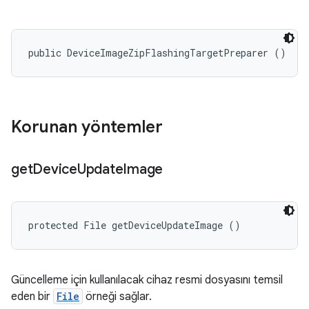
public DeviceImageZipFlashingTargetPreparer ()
Korunan yöntemler
get
Device
Update
Image
protected File getDeviceUpdateImage ()
Güncelleme için kullanılacak cihaz resmi dosyasını temsil
eden bir
File
örneği sağlar.