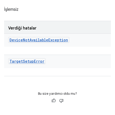
İşlemsiz
Verdiği hatalar
Device
Not
Available
Exception
Target
Setup
Error
Bu size yardımcı oldu mu?