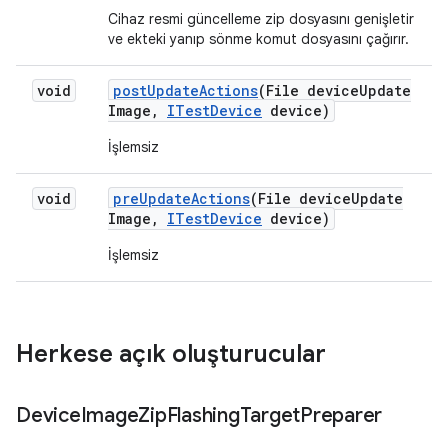
Cihaz resmi güncelleme zip dosyasını genişletir
ve ekteki yanıp sönme komut dosyasını çağırır.
void
post
Update
Actions
(File device
Update
Image
,
ITest
Device
device)
İşlemsiz
void
pre
Update
Actions
(File device
Update
Image
,
ITest
Device
device)
İşlemsiz
Herkese açık oluşturucular
Device
Image
Zip
Flashing
Target
Preparer