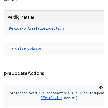
Verdiği hatalar
Device
Not
Available
Exception
Target
Setup
Error
pre
Update
Actions
protected void preUpdateActions (File deviceUpdateI
ITestDevice
 device)