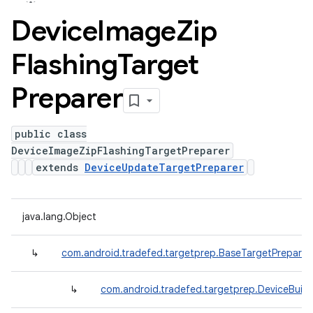
Device
Image
Zip
Flashing
Target
Preparer
public class
DeviceImageZipFlashingTargetPreparer
extends
DeviceUpdateTargetPreparer
java.lang.Object
↳
com.android.tradefed.targetprep.BaseTargetPreparer
↳
com.android.tradefed.targetprep.DeviceBuil