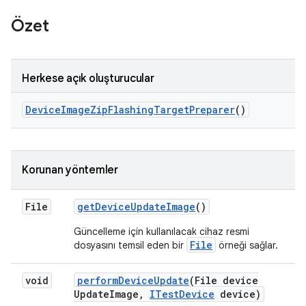
Özet
Herkese açık oluşturucular
Device
Image
Zip
Flashing
Target
Preparer
()
Korunan yöntemler
File
get
Device
Update
Image
()
Güncelleme için kullanılacak cihaz resmi
File
dosyasını temsil eden bir
örneği sağlar.
void
perform
Device
Update
(File device
Update
Image
,
ITest
Device
device)