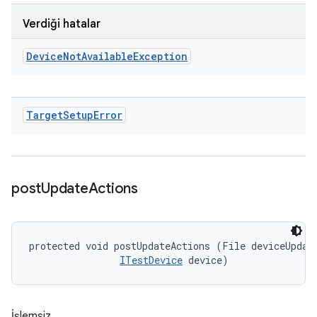
Verdiği hatalar
Device
Not
Available
Exception
Target
Setup
Error
post
Update
Actions
protected void postUpdateActions (File deviceUpdate
ITestDevice
 device)
İşlemsiz