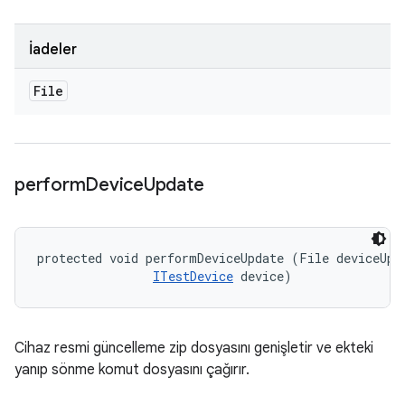
İadeler
File
perform
Device
Update
protected void performDeviceUpdate (File deviceUpda
ITestDevice
 device)
Cihaz resmi güncelleme zip dosyasını genişletir ve ekteki
yanıp sönme komut dosyasını çağırır.