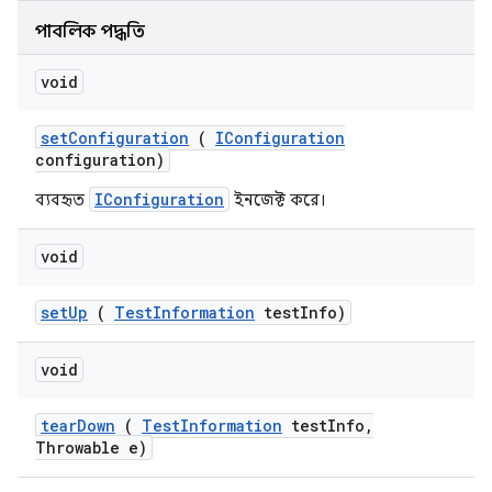
পাবলিক পদ্ধতি
void
set
Configuration
(
IConfiguration
configuration)
IConfiguration
ব্যবহৃত
ইনজেক্ট করে।
void
set
Up
(
Test
Information
test
Info)
void
tear
Down
(
Test
Information
test
Info
,
Throwable e)