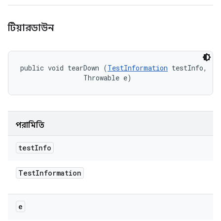
টিয়ারডাউন
public void tearDown (
TestInformation
 testInfo, 

                Throwable e)
পরামিতি
test
Info
Test
Information
e