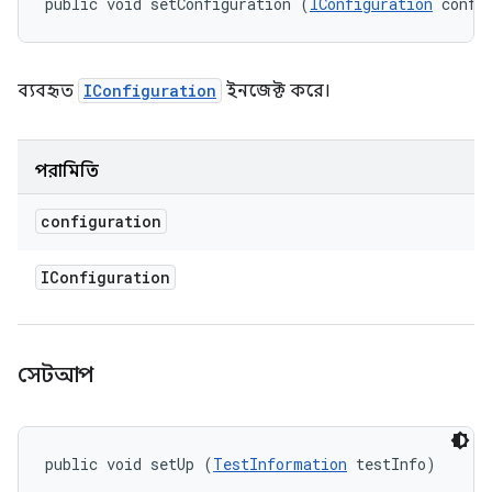
public void setConfiguration (
IConfiguration
 confi
ব্যবহৃত
IConfiguration
ইনজেক্ট করে।
পরামিতি
configuration
IConfiguration
সেটআপ
public void setUp (
TestInformation
 testInfo)