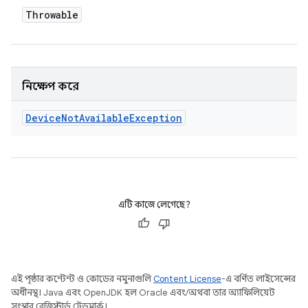
Throwable
নিক্ষেপ করে
Device
Not
Available
Exception
এটি কাজে লেগেছে?
এই পৃষ্ঠার কন্টেন্ট ও কোডের নমুনাগুলি
Content License
-এ বর্ণিত লাইসেন্সের
অধীনস্থ। Java এবং OpenJDK হল Oracle এবং/অথবা তার অ্যাফিলিয়েট
সংস্থার রেজিস্টার্ড ট্রেডমার্ক।