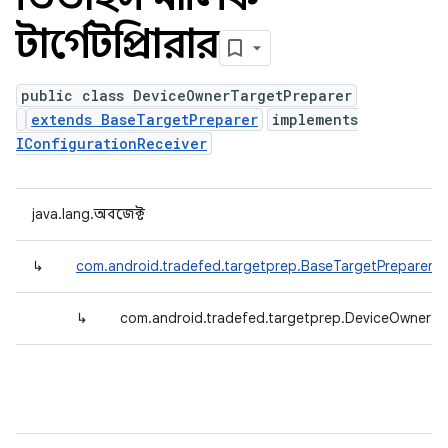
টার্গেটপ্রিপারার
public class DeviceOwnerTargetPreparer
extends BaseTargetPreparer
implements
IConfigurationReceiver
java.lang.অবজেক্ট
↳
com.android.tradefed.targetprep.BaseTargetPreparer
↳
com.android.tradefed.targetprep.DeviceOwnerTa